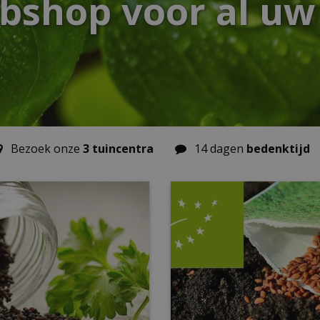
bshop voor al uw
Bezoek onze
3 tuincentra
14 dagen
bedenktijd