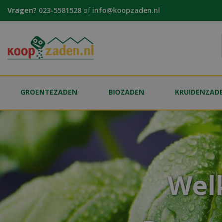
Ga
Vragen?
023-5581528
of
info@koopzaden.nl
naar
content
GROENTEZADEN
BIOZADEN
KRUIDENZAD
Wel