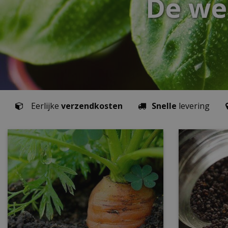
De we
Eerlijke
verzendkosten
Snelle
levering