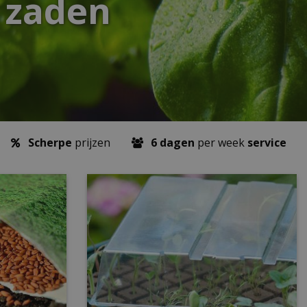
 zaden
Scherpe
prijzen
6 dagen
per week
service