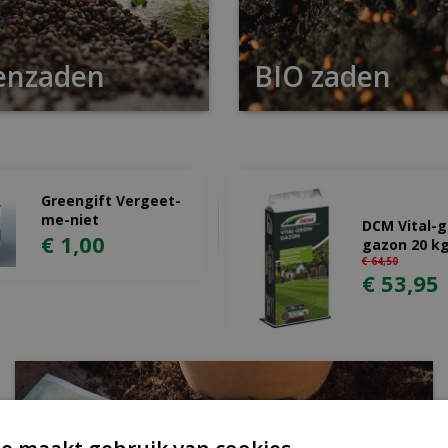
enzaden
BIO zaden
Greengift Vergeet-
me-niet
DCM Vital-
€
1
,
00
gazon 20 k
€
64
,
50
€
53
,
95