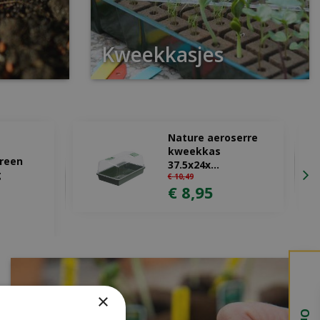
Kweekkasjes
Nature aeroserre
kweekkas
green
37.5x24x…
g
€
10
,
49
€
8
,
95
×