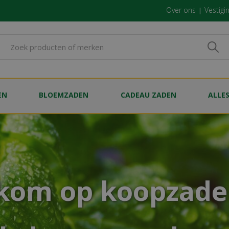
Over ons
Vestigi
EN
BLOEMZADEN
CADEAU ZADEN
ALLE
kom op koopzade