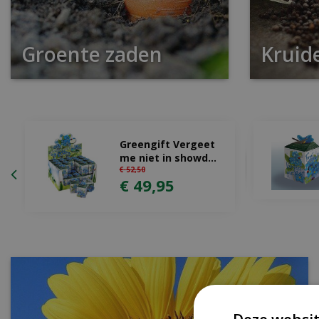
Groente zaden
Kruid
Greengift Vergeet
me niet in showd…
€
52
,
50
€
49
,
95