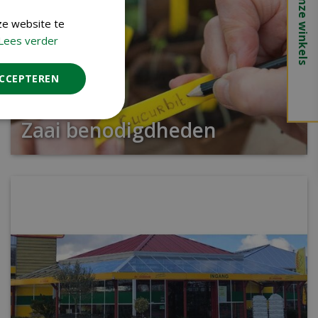
Onze winkels
ze website te
Lees verder
ACCEPTEREN
Zaai benodigdheden