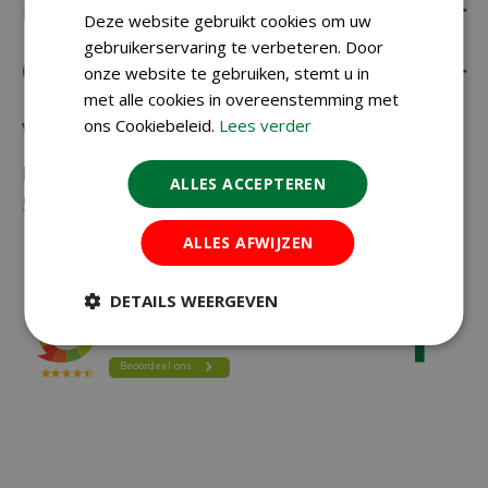
Koopzaden
Deze website gebruikt cookies om uw
gebruikerservaring te verbeteren. Door
Onze klantenservice
onze website te gebruiken, stemt u in
met alle cookies in overeenstemming met
ons Cookiebeleid.
Lees verder
Vragen?
Neem gerust contact met ons op via
023-
ALLES ACCEPTEREN
5581528
of
info@koopzaden.nl
ALLES AFWIJZEN
DETAILS WEERGEVEN