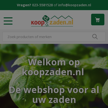
G
Vragen?
023-5581528
of
info@koopzaden.nl
a
n
a
a
r
c
o
n
t
e
Welkom op
n
t
koopzaden.nl
De webshop voor al
uw zaden