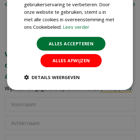
niet
gebruikerservaring te verbeteren. Door
€
1
,
00
onze website te gebruiken, stemt u in
met alle cookies in overeenstemming met
ons Cookiebeleid.
Lees verder
ALLES ACCEPTEREN
Word fan van KoopZaden.nl en blijf
ALLES AFWIJZEN
op de hoogte van onze scherpe
aanbiedingen.
DETAILS WEERGEVEN
Wij slaan uw gegevens op conform onze
privacy policy
.