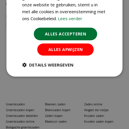
Vragen?
onze website te gebruiken, stemt u in
met alle cookies in overeenstemming met
Neem gerust contact met ons op via
023-
ons Cookiebeleid.
Lees verder
5581528
of
info@koopzaden.nl
ALLES ACCEPTEREN
ALLES AFWIJZEN
DETAILS WEERGEVEN
Groentezaden
Bloemen zaden
Zaden online
Groentezaden kopen
Bloemzaden kopen
Vergeet me nietjes
Groentezaden bestellen
Zaden kopen
Kruiden zaden
Groentezaden online
Moestuin zaden
Kruiden zaden kopen
Biologische groentezaden