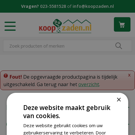
G
Vragen?
023-5581528
of
info@koopzaden.nl
a
n
a
a
r
c
o
n
t
e
x
n
Fout!
De opgevraagde productpagina is tijdelijk
t
uitgeschakeld. Ga terug naar het
overzicht
.
×
Koopzaden
Deze website maakt gebruik
van cookies.
Onze klantenservice
Deze website gebruikt cookies om uw
gebruikerservaring te verbeteren. Door