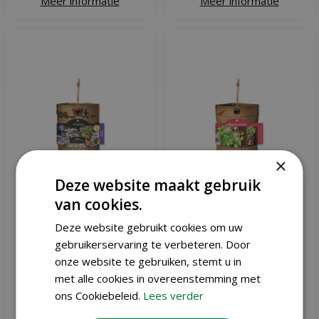
Meer informatie
Meer informatie
×
Deze website maakt gebruik
van cookies.
Baza hangtuintje bio
Baza hangtuintje
Deze website gebruikt cookies om uw
phacelia
bosaardbei wit
gebruikerservaring te verbeteren. Door
onze website te gebruiken, stemt u in
met alle cookies in overeenstemming met
€
6
,
95
€
6
,
95
ons Cookiebeleid.
Lees verder