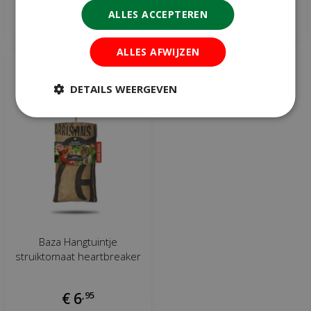
ALLES ACCEPTEREN
Meer informatie
Meer informatie
ALLES AFWIJZEN
DETAILS WEERGEVEN
Baza Hangtuintje
struiktomaat heartbreaker
€
6
,
95