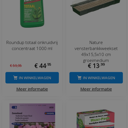
Roundup totaal onkruidvrij
Nature
concentraat 1000 ml
vensterbankkweekset
49x15,5x10 cm
groeimedium
€
44
,
95
€
13
,
99
€
59
,
95
IN WINKELWAGEN
IN WINKELWAGEN
Meer informatie
Meer informatie