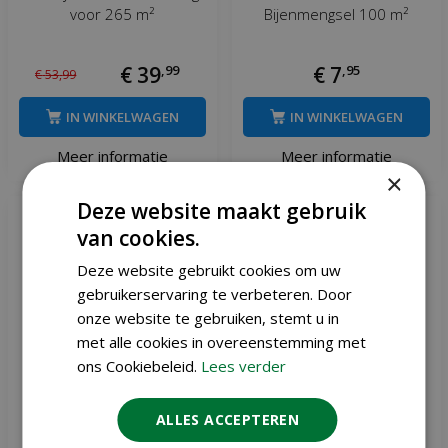
voor 265 m²
Bijenmengsel 100 m²
€
39
,
99
€
7
,
95
€
53
,
99
IN WINKELWAGEN
IN WINKELWAGEN
Meer informatie
Meer informatie
×
Deze website maakt gebruik
van cookies.
Deze website gebruikt cookies om uw
gebruikerservaring te verbeteren. Door
onze website te gebruiken, stemt u in
met alle cookies in overeenstemming met
ons Cookiebeleid.
Lees verder
ALLES ACCEPTEREN