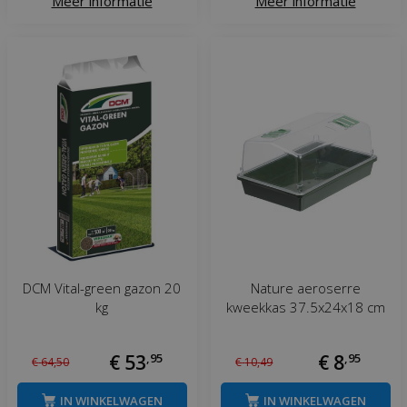
Meer informatie
Meer informatie
DCM Vital-green gazon 20
Nature aeroserre
kg
kweekkas 37.5x24x18 cm
€
53
,
95
€
8
,
95
€
64
,
50
€
10
,
49
IN WINKELWAGEN
IN WINKELWAGEN