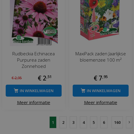
Rudbeckia Echinacea
MaxiPack zaden Jaarlijkse
Purpurea zaden
bloemenzee 100 m²
Zonnehoed
€
2
,
51
€
7
,
95
€
2
,
95
IN WINKELWAGEN
IN WINKELWAGEN
Meer informatie
Meer informatie
1
2
3
4
5
6
160