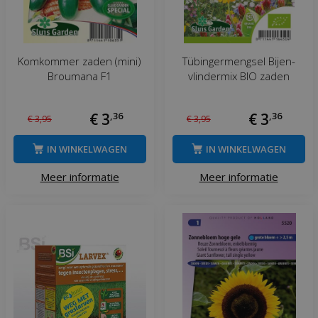
Komkommer zaden (mini)
Tübingermengsel Bijen-
Broumana F1
vlindermix BIO zaden
€
3
,
36
€
3
,
36
€
3
,
95
€
3
,
95
IN WINKELWAGEN
IN WINKELWAGEN
Meer informatie
Meer informatie