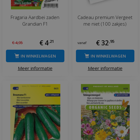
Fragaria Aardbei zaden
Cadeau premium Vergeet
Grandian F1
me niet (100 zakjes)
€
4
,
21
€
32
,
95
€
4
,
95
vanaf
IN WINKELWAGEN
IN WINKELWAGEN
Meer informatie
Meer informatie