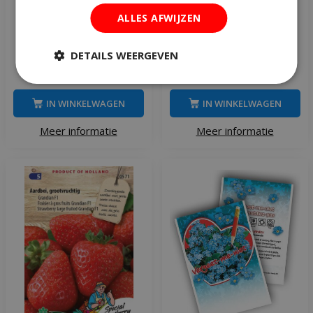
MaxiPack Wildbloemen incl
ECOstyle Tuinmest 18 kg
ALLES AFWIJZEN
kruiden 100 m²
DETAILS WEERGEVEN
€
7
,
95
€
29
,
95
€
38
,
79
IN WINKELWAGEN
IN WINKELWAGEN
Meer informatie
Meer informatie