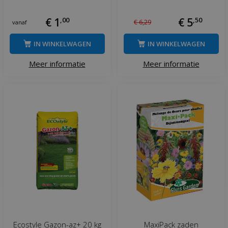
€
1
,
00
€
5
,
50
€
6
,
29
vanaf
IN WINKELWAGEN
IN WINKELWAGEN
Meer informatie
Meer informatie
Ecostyle Gazon-az+ 20 kg
MaxiPack zaden