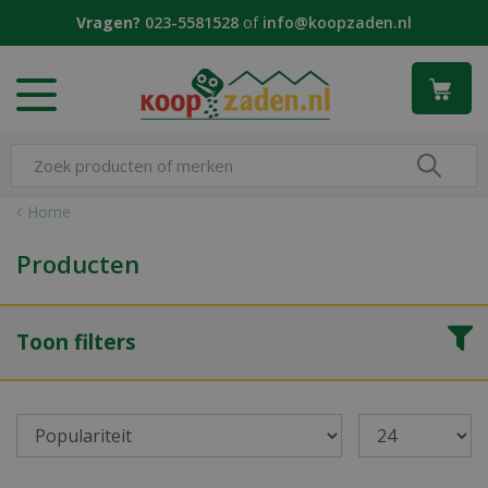
G
Vragen?
023-5581528
of
info@koopzaden.nl
a
n
a
a
r
c
o
n
Home
t
e
Producten
n
t
Toon filters