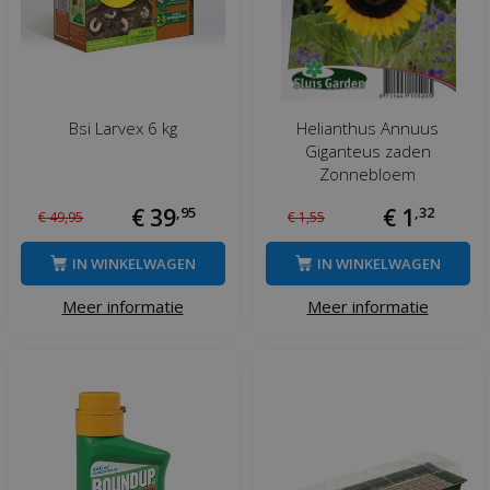
Bsi Larvex 6 kg
Helianthus Annuus
Giganteus zaden
Zonnebloem
€
39
,
95
€
1
,
32
€
49
,
95
€
1
,
55
IN WINKELWAGEN
IN WINKELWAGEN
Meer informatie
Meer informatie