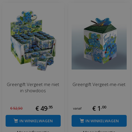
Greengift Vergeet me niet
Greengift Vergeet-me-niet
in showdoos
€
49
,
95
€
1
,
00
€
52
,
50
vanaf
IN WINKELWAGEN
IN WINKELWAGEN