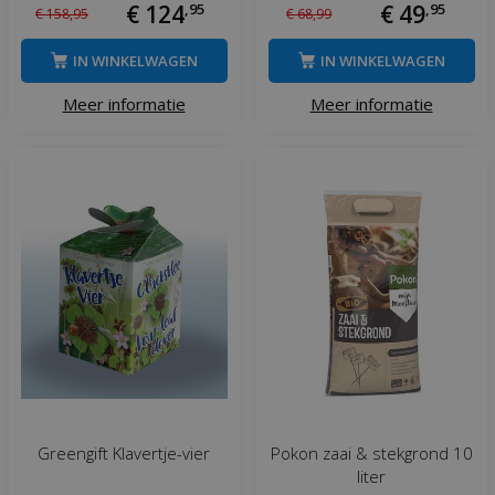
€
124
,
95
€
49
,
95
€
158
,
95
€
68
,
99
IN WINKELWAGEN
IN WINKELWAGEN
Meer informatie
Meer informatie
Greengift Klavertje-vier
Pokon zaai & stekgrond 10
liter