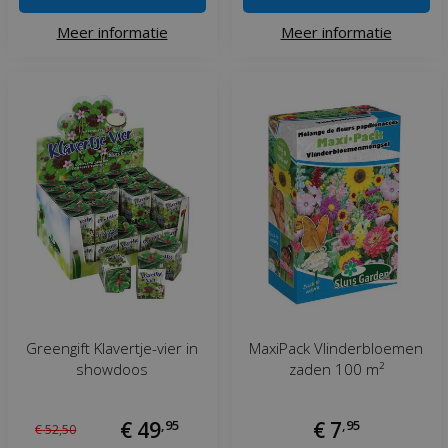
Meer informatie
Meer informatie
Greengift Klavertje-vier in
MaxiPack Vlinderbloemen
showdoos
zaden 100 m²
€
49
,
95
€
7
,
95
€
52
,
50