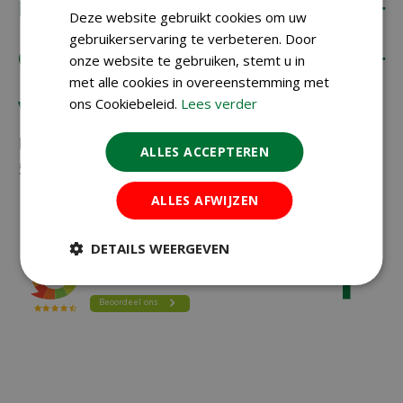
Koopzaden
Deze website gebruikt cookies om uw
gebruikerservaring te verbeteren. Door
Onze klantenservice
onze website te gebruiken, stemt u in
met alle cookies in overeenstemming met
ons Cookiebeleid.
Lees verder
Vragen?
Neem gerust contact met ons op via
023-
ALLES ACCEPTEREN
5581528
of
info@koopzaden.nl
ALLES AFWIJZEN
DETAILS WEERGEVEN