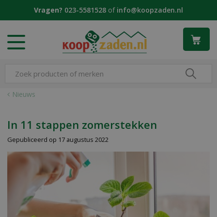
G
Vragen?
023-5581528
of
info@koopzaden.nl
a
n
a
a
r
c
o
n
Nieuws
t
e
n
In 11 stappen zomerstekken
t
Gepubliceerd op
17 augustus 2022