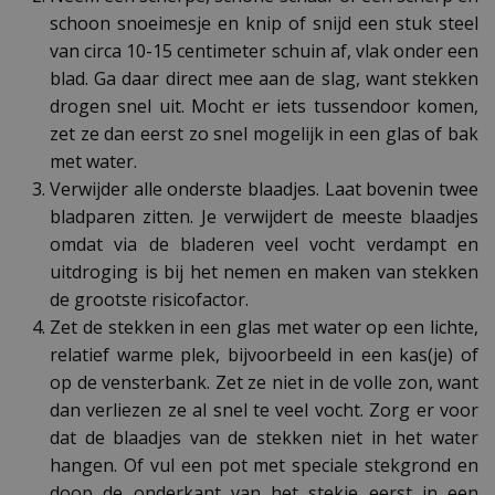
schoon snoeimesje en knip of snijd een stuk steel
van circa 10-15 centimeter schuin af, vlak onder een
blad. Ga daar direct mee aan de slag, want stekken
drogen snel uit. Mocht er iets tussendoor komen,
zet ze dan eerst zo snel mogelijk in een glas of bak
met water.
Verwijder alle onderste blaadjes. Laat bovenin twee
bladparen zitten. Je verwijdert de meeste blaadjes
omdat via de bladeren veel vocht verdampt en
uitdroging is bij het nemen en maken van stekken
de grootste risicofactor.
Zet de stekken in een glas met water op een lichte,
relatief warme plek, bijvoorbeeld in een kas(je) of
op de vensterbank. Zet ze niet in de volle zon, want
dan verliezen ze al snel te veel vocht. Zorg er voor
dat de blaadjes van de stekken niet in het water
hangen. Of vul een pot met speciale stekgrond en
doop de onderkant van het stekje eerst in een