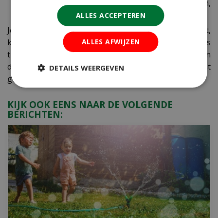
stukken zagen en knippen en weer in de tuin,
compost of haard gebruiken.
ALLES ACCEPTEREN
Je kent vast de aloude slogan 'Kerstboom eruit,
ALLES AFWIJZEN
kamerplant erin!' wel, dus houdt de site van ons
tuincentrum in Vijfhuizen, Hillegom en IJsselmuiden in
de gaten, want we berichten binnenkort over de meest
DETAILS WEERGEVEN
gewilde kamerplanten voor het nieuwe jaar!
KIJK OOK EENS NAAR DE VOLGENDE
BERICHTEN: