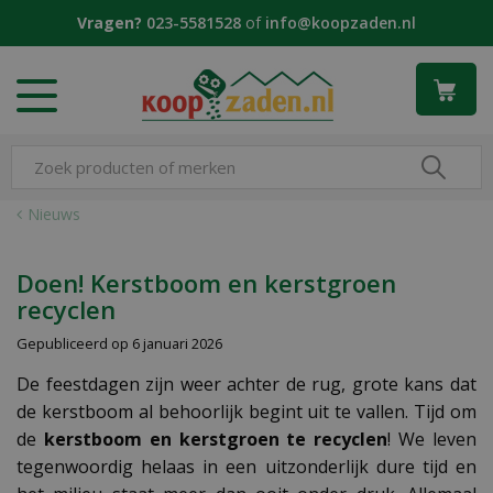
G
Vragen?
023-5581528
of
info@koopzaden.nl
a
n
a
a
r
c
o
n
Nieuws
t
e
n
Doen! Kerstboom en kerstgroen
t
recyclen
Gepubliceerd op
6 januari 2026
De feestdagen zijn weer achter de rug, grote kans dat
de kerstboom al behoorlijk begint uit te vallen. Tijd om
de
kerstboom en kerstgroen te recyclen
! We leven
tegenwoordig helaas in een uitzonderlijk dure tijd en