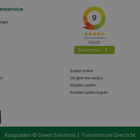
enservice
emen
e
Zaden online
en
Vergeet me nietjes
Kruiden zaden
Kruiden zaden kopen
Koopzaden ©
Green Solutions
|
Tuincentrum Overzicht