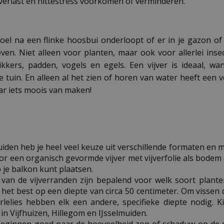
verlast en hittestress voorkomen of verminderen.
boel na een flinke hoosbui onderloopt of er in je gazon 
ven. Niet alleen voor planten, maar ook voor allerlei inse
ikkers, padden, vogels en egels. Een vijver is ideaal, wa
je tuin. En alleen al het zien of horen van water heeft een v
aar iets moois van maken!
N
uiden heb je heel veel keuze uit verschillende formaten en m
voor een organisch gevormde vijver met vijverfolie als bodem
p je balkon kunt plaatsen.
 van de vijverranden zijn bepalend voor welk soort plant
et best op een diepte van circa 50 centimeter. Om vissen 
rlelies hebben elk een andere, specifieke diepte nodig. K
n Vijfhuizen, Hillegom en IJsselmuiden.