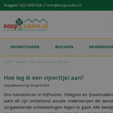
Ga
Vragen?
023-5581528
of
info@koopzaden.nl
naar
content
GROENTEZADEN
BIOZADEN
KRUIDENZAD
Home
Nieuws
Hoe leg ik een vijver(tje) aan?
Hoe leg ik een vijver(tje) aan?
Gepubliceerd op
20 april 2023
Ons tuincentrum in Vijfhuizen, Hillegom en IJsselmuiden
want dit zijn ontzettend actuele onderwerpen die werel
zorgwekkende ontwikkelingen tegen te gaan. Alle beetjes