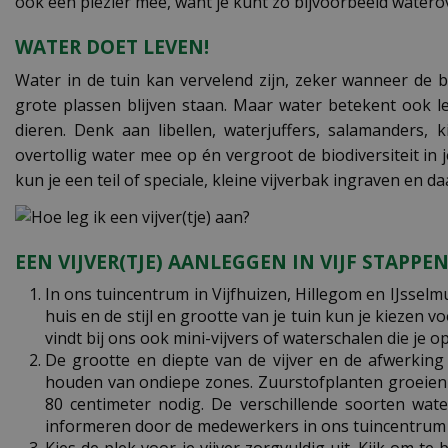
ook een plezier mee, want je kunt zo bijvoorbeeld watero
WATER DOET LEVEN!
Water in de tuin kan vervelend zijn, zeker wanneer de 
grote plassen blijven staan. Maar water betekent ook le
dieren. Denk aan libellen, waterjuffers, salamanders, k
overtollig water mee op én vergroot de biodiversiteit in 
kun je een teil of speciale, kleine vijverbak ingraven en d
EEN VIJVER(TJE) AANLEGGEN IN VIJF STAPPE
In ons tuincentrum in Vijfhuizen, Hillegom en IJsselm
huis en de stijl en grootte van je tuin kun je kiezen 
vindt bij ons ook mini-vijvers of waterschalen die je o
De grootte en diepte van de vijver en de afwerking
houden van ondiepe zones. Zuurstofplanten groeien h
80 centimeter nodig. De verschillende soorten wate
informeren door de medewerkers in ons tuincentrum i