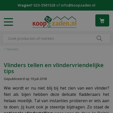
G
Vragen?
023-5581528
of
info@koopzaden.nl
a
n
a
a
r
c
o
n
Nieuws
t
e
n
Vlinders tellen en vlindervriendelijke
t
tips
Gepubliceerd op
19 juli 2018
Wie wordt er nu niet blij bij het zien van een vlinder?
Net als bijen hebben deze delicate fladderaars het
helaas moeilijk. Tal van instanties proberen er iets aan
te doen. Jij kunt ook je steentje bijdragen. Zo staat de