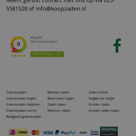
Neem gerust contact met ons op via
023-
5581528
of
info@koopzaden.nl
Groentezaden
Bloemen zaden
Zaden online
Groentezaden kopen
Bloemzaden kopen
Vergeet me nietjes
Groentezaden bestellen
Zaden kopen
Kruiden zaden
Groentezaden online
Moestuin zaden
Kruiden zaden kopen
Biologische groentezaden