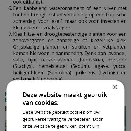
ook uitkomst.
Een kabbelend waterornament of een vijver met
fontein brengt instant verkoeling op een tropische
zomerdag, voor jezelf, maar ook voor insecten en
kleine dieren, zoals vogels.
Kies hitte- en droogtebestendige planten voor een
zonovergoten en zanderige of kiezelrijke plek.
Grijsbladige planten en struiken en vetplanten
komen hiervoor in aanmerking. Denk aan lavendel,
salie, tijm, reuzenlavendel (Perovskia), ezelsoor
(Stachys), hemelsleutel (Sedum), agave, yucca,
heiligenbloem (Santolina), prikneus (Lychnis) en
wolfsmelk (Euphorbia).
×
KIJK OOK EENS NAAR DE VOLGENDE
Deze website maakt gebruik
BERICHTEN:
van cookies.
Deze website gebruikt cookies om uw
gebruikerservaring te verbeteren. Door
onze website te gebruiken, stemt u in