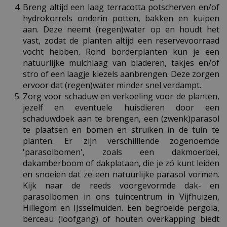
Breng altijd een laag terracotta potscherven en/of
hydrokorrels onderin potten, bakken en kuipen
aan. Deze neemt (regen)water op en houdt het
vast, zodat de planten altijd een reservevoorraad
vocht hebben. Rond borderplanten kun je een
natuurlijke mulchlaag van bladeren, takjes en/of
stro of een laagje kiezels aanbrengen. Deze zorgen
ervoor dat (regen)water minder snel verdampt.
Zorg voor schaduw en verkoeling voor de planten,
jezelf en eventuele huisdieren door een
schaduwdoek aan te brengen, een (zwenk)parasol
te plaatsen en bomen en struiken in de tuin te
planten. Er zijn verschilllende zogenoemde
'parasolbomen', zoals een dakmoerbei,
dakamberboom of dakplataan, die je zó kunt leiden
en snoeien dat ze een natuurlijke parasol vormen.
Kijk naar de reeds voorgevormde dak- en
parasolbomen in ons tuincentrum in Vijfhuizen,
Hillegom en IJsselmuiden. Een begroeide pergola,
berceau (loofgang) of houten overkapping biedt