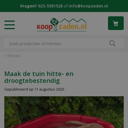
G
Vragen?
023-5581528
of
info@koopzaden.nl
a
n
a
a
r
c
o
n
Nieuws
t
e
n
Maak de tuin hitte- en
t
droogtebestendig
Gepubliceerd op
11 augustus 2020