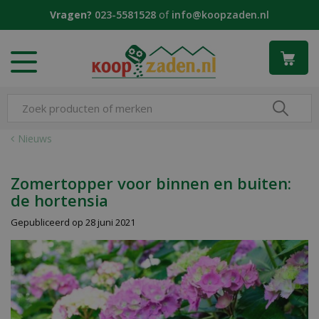
G
Vragen?
023-5581528
of
info@koopzaden.nl
a
n
a
a
r
c
o
n
Nieuws
t
e
n
Zomertopper voor binnen en buiten:
t
de hortensia
Gepubliceerd op
28 juni 2021