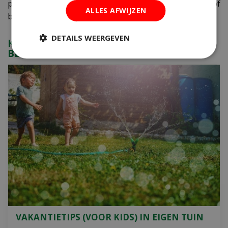
plant met pot en al ook een plekje op je terras of
ALLES AFWIJZEN
balkon geven.
DETAILS WEERGEVEN
KIJK OOK EENS NAAR DE VOLGENDE
BERICHTEN:
VAKANTIETIPS (VOOR KIDS) IN EIGEN TUIN