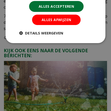
eigen wijn maken, of laat de vogels smullen van de nog
ALLES ACCEPTEREN
onrijpe vruchten.
7. De knalpaars of rood bloeiende Bougainvillea, die op
ALLES AFWIJZEN
de juiste, zonnige en warme plek hele muren en
schuttingen kan bedekken.
DETAILS WEERGEVEN
Geniet van je tuin in mediterrane vakantiesfeer!
KIJK OOK EENS NAAR DE VOLGENDE
BERICHTEN: