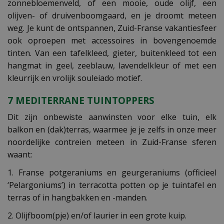
zonnebloemenveld, of een mooie, oude olijf, een
olijven- of druivenboomgaard, en je droomt meteen
weg. Je kunt de ontspannen, Zuid-Franse vakantiesfeer
ook oproepen met accessoires in bovengenoemde
tinten. Van een tafelkleed, gieter, buitenkleed tot een
hangmat in geel, zeeblauw, lavendelkleur of met een
kleurrijk en vrolijk souleiado motief.
7 MEDITERRANE TUINTOPPERS
Dit zijn onbewiste aanwinsten voor elke tuin, elk
balkon en (dak)terras, waarmee je je zelfs in onze meer
noordelijke contreien meteen in Zuid-Franse sferen
waant:
1. Franse potgeraniums en geurgeraniums (officieel
‘Pelargoniums’) in terracotta potten op je tuintafel en
terras of in hangbakken en -manden.
2. Olijfboom(pje) en/of laurier in een grote kuip.