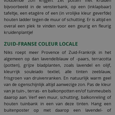
voldoende zon krijgen. Zet potten met kruiden
bijvoorbeeld in de vensterbank, op een (inklapbaar)
tafeltje, een etagère of een (in vrolijke kleur geverfde)
houten ladder tegen de muur of schutting. Er is altijd en
overal een plek te vinden voor een geurig en fleurig
kruidenplantje!
ZUID-FRANSE COLEUR LOCALE
Niks roept meer Provence of Zuid-Frankrijk in het
algemeen op dan lavendelblauw of -paars, terracotta
(potten), grijze bladplanten, zoals lavendel en olijf,
kleurrijk souleiado textiel, alle tinten zeeblauw,
frisgroen van druivenranken. En natuurlijk warm geel
van de ogenschijnlijk altijd aanwezige zon. Pas de kleur
van je tuin-, terras- en balkonpotten en/of tuinmeubels
daarop aan. Verf een muur, schutting, balkonreling of
houten tuinbank in een van deze tinten. Hang een
buitenposter op met daarop een lavendel- of