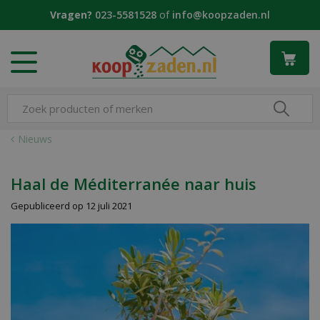
G
Vragen?
023-5581528
of
info@koopzaden.nl
a
n
a
a
r
c
o
n
Nieuws
t
e
n
Haal de Méditerranée naar huis
t
Gepubliceerd op
12 juli 2021