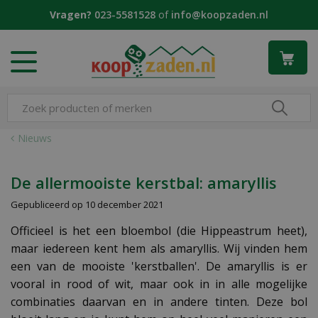
G
Vragen?
023-5581528
of
info@koopzaden.nl
a
n
a
a
r
c
o
n
Nieuws
t
e
n
De allermooiste kerstbal: amaryllis
t
Gepubliceerd op
10 december 2021
Officieel is het een bloembol (die Hippeastrum heet),
maar iedereen kent hem als amaryllis. Wij vinden hem
een van de mooiste 'kerstballen'. De amaryllis is er
vooral in rood of wit, maar ook in in alle mogelijke
combinaties daarvan en in andere tinten. Deze bol