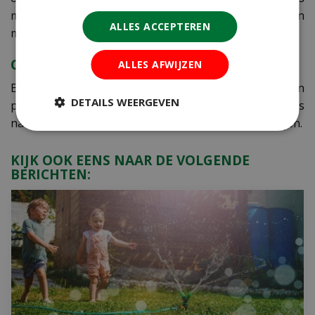
met water tot net onder de bol en geef hem weer een
ALLES ACCEPTEREN
mooie en warme plek in je woonkamer.
CADEAUTIP
ALLES AFWIJZEN
Een bos amaryllissen, maar ook een amaryllis in een
DETAILS WEERGEVEN
pot, kerststuk of in een speciaal amaryllisglas is
natuurlijk ook een prachtig cadeau voor de feestdagen.
KIJK OOK EENS NAAR DE VOLGENDE
BERICHTEN: