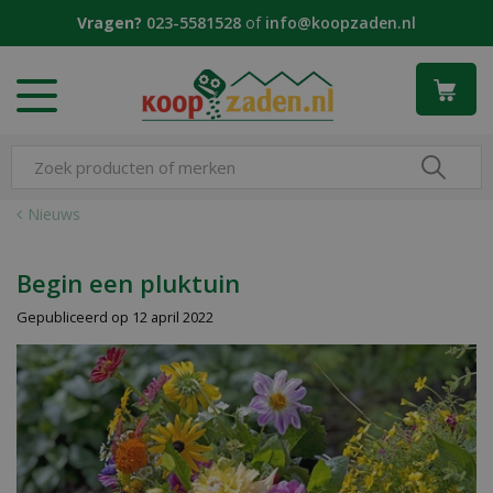
G
Vragen?
023-5581528
of
info@koopzaden.nl
a
n
a
a
r
c
o
n
Nieuws
t
e
n
Begin een pluktuin
t
Gepubliceerd op
12 april 2022