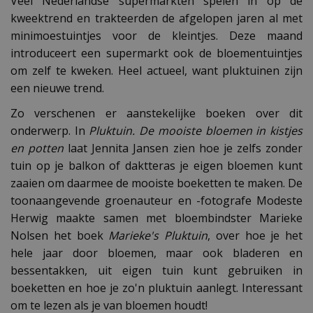
Veel Nederlandse supermarkten spelen in op de
kweektrend en trakteerden de afgelopen jaren al met
minimoestuintjes voor de kleintjes. Deze maand
introduceert een supermarkt ook de bloementuintjes
om zelf te kweken. Heel actueel, want pluktuinen zijn
een nieuwe trend.
Zo verschenen er aanstekelijke boeken over dit
onderwerp. In
Pluktuin. De mooiste bloemen in kistjes
en potten
laat Jennita Jansen zien hoe je zelfs zonder
tuin op je balkon of daktteras je eigen bloemen kunt
zaaien om daarmee de mooiste boeketten te maken. De
toonaangevende groenauteur en -fotografe Modeste
Herwig maakte samen met bloembindster Marieke
Nolsen het boek
Marieke's Pluktuin
, over hoe je het
hele jaar door bloemen, maar ook bladeren en
bessentakken, uit eigen tuin kunt gebruiken in
boeketten en hoe je zo'n pluktuin aanlegt. Interessant
om te lezen als je van bloemen houdt!