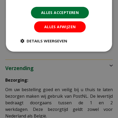
max. hoogte
80 cm
in cm
ALLES ACCEPTEREN
Standplaats
Zon
ALLES AFWIJZEN
Kleur
blauw, wit
DETAILS WEERGEVEN
Verzending
Bezorging:
Om uw bestelling goed en veilig bij u thuis te laten
bezorgen maken wij gebruik van PostNL. De levertijd
bedraagt doorgaans tussen de 1 en 2
werkdagen. Deze bezorgtijd geldt zowel voor
Nederland als België.