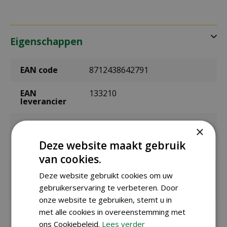
Eigenschappen
EAN code
8712438642791
EAN
133210
leverancier
Merk
Jub
×
Deze website maakt gebruik
Bolmaat
1/2
van cookies.
Zaaien /
april t/m mei
Deze website gebruikt cookies om uw
planten
buiten
gebruikerservaring te verbeteren. Door
onze website te gebruiken, stemt u in
Bloeitijd /
juli t/m september
met alle cookies in overeenstemming met
oogsttijd
ons Cookiebeleid.
Lees verder