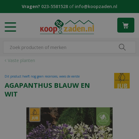
G
Vragen?
023-5581528
of
info@koopzaden.nl
a
n
a
a
r
c
o
n
Vaste planten
t
e
Dit product heeft nog geen recensies, wees de eerste
n
AGAPANTHUS BLAUW EN
t
WIT