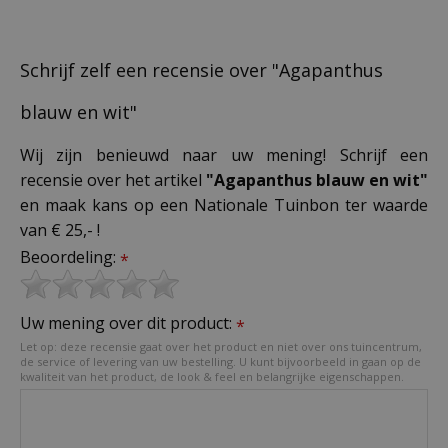
Schrijf zelf een recensie over "Agapanthus
blauw en wit"
Wij zijn benieuwd naar uw mening! Schrijf een
recensie over het artikel
"Agapanthus blauw en wit"
en maak kans op een Nationale Tuinbon ter waarde
van € 25,- !
Beoordeling:
*
Uw mening over dit product:
*
Let op: deze recensie gaat over het product en niet over ons tuincentrum,
de service of levering van uw bestelling. U kunt bijvoorbeeld in gaan op de
kwaliteit van het product, de look & feel en belangrijke eigenschappen.