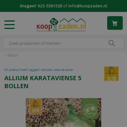
G
Vragen?
023-5581528
of
info@koopzaden.nl
a
n
a
a
r
c
o
n
Allium
t
e
Dit product heeft nog geen recensies, wees de eerste
n
ALLIUM KARATAVIENSE 5
t
BOLLEN