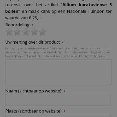
recensie over het artikel
"Allium karataviense 5
bollen"
en maak kans op een Nationale Tuinbon ter
waarde van € 25,- !
Beoordeling:
*
Uw mening over dit product:
*
Let op: deze recensie gaat over het product en niet over ons tuincentrum,
de service of levering van uw bestelling. U kunt bijvoorbeeld in gaan op de
kwaliteit van het product, de look & feel en belangrijke eigenschappen.
Naam (zichtbaar op website):
*
Plaats (zichtbaar op website):
*