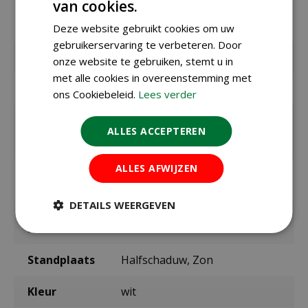
van cookies.
EAN
308160
leverancier
Deze website gebruikt cookies om uw
gebruikerservaring te verbeteren. Door
Merk
Jub
onze website te gebruiken, stemt u in
met alle cookies in overeenstemming met
Bolmaat
10/12
ons Cookiebeleid.
Lees verder
Zaaien /
september t/m december
planten
ALLES ACCEPTEREN
buiten
ALLES AFWIJZEN
Bloeitijd /
mei t/m juni
oogsttijd
DETAILS WEERGEVEN
max. hoogte
20 cm
in cm
Standplaats
Halfschaduw, Zon
Kleur
wit