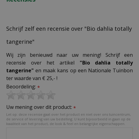
Schrijf zelf een recensie over "Bio dahlia totally
tangerine"
Wij zijn benieuwd naar uw mening! Schrijf een
recensie over het artikel
"Bio dahlia totally
tangerine"
en maak kans op een Nationale Tuinbon
ter waarde van € 25,- !
Beoordeling:
*
Uw mening over dit product:
*
Let op: deze recensie gaat over het product en niet over ons tuincentrum,
de service of levering van uw bestelling. U kunt bijvoorbeeld in gaan op de
kwaliteit van het product, de look & feel en belangrijke eigenschappen.