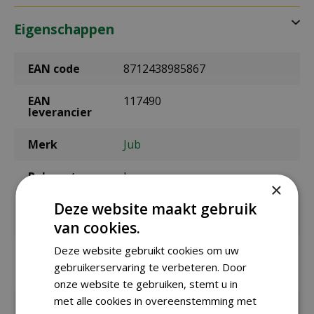
Eigenschappen
EAN code
8712438985867
EAN
117490
leverancier
Merk
Jub
Bolmaat
I
×
Deze website maakt gebruik
Zaaien onder
Maart
glas / binnen
van cookies.
Deze website gebruikt cookies om uw
Zaaien /
april t/m juni
planten
gebruikerservaring te verbeteren. Door
buiten
onze website te gebruiken, stemt u in
met alle cookies in overeenstemming met
Bloeitijd /
juli t/m oktober