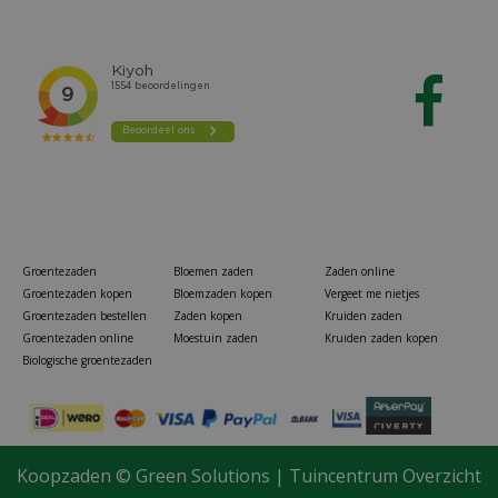
Groentezaden
Bloemen zaden
Zaden online
Groentezaden kopen
Bloemzaden kopen
Vergeet me nietjes
Groentezaden bestellen
Zaden kopen
Kruiden zaden
Groentezaden online
Moestuin zaden
Kruiden zaden kopen
Biologische groentezaden
Koopzaden ©
Green Solutions
|
Tuincentrum Overzicht
Bio dahlia totally tangerine