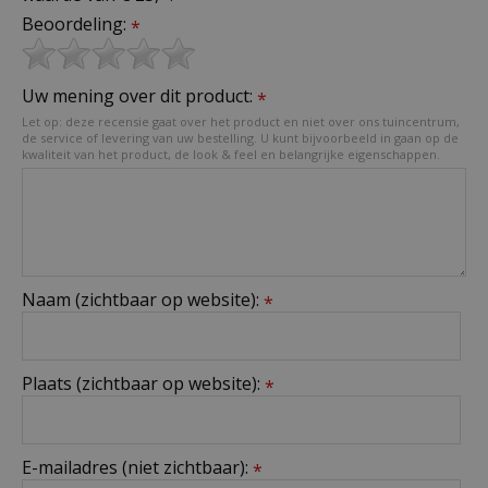
Beoordeling:
*
Uw mening over dit product:
*
Let op: deze recensie gaat over het product en niet over ons tuincentrum,
de service of levering van uw bestelling. U kunt bijvoorbeeld in gaan op de
kwaliteit van het product, de look & feel en belangrijke eigenschappen.
Naam (zichtbaar op website):
*
Plaats (zichtbaar op website):
*
E-mailadres (niet zichtbaar):
*