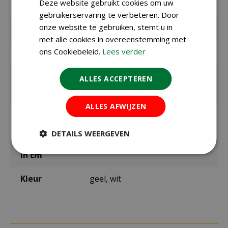
Deze website gebruikt cookies om uw
leverancier
gebruikerservaring te verbeteren. Door
onze website te gebruiken, stemt u in
Merk
Jub
met alle cookies in overeenstemming met
ons Cookiebeleid.
Lees verder
Bolmaat
10/12
Zaaien /
september t/m december
ALLES ACCEPTEREN
planten
buiten
ALLES AFWIJZEN
Bloeitijd /
april
oogsttijd
DETAILS WEERGEVEN
max. hoogte
45 cm
in cm
Kleur
geel, wit