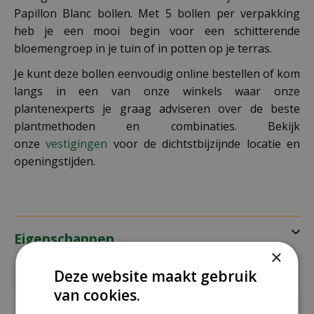
Papillon Blanc bollen. Met 5 bollen per verpakking
heb je een mooi begin voor een schitterende
bloemengroep in je tuin of in potten op je terras.
Je kunt deze bollen eenvoudig online bestellen of kom
langs in een van onze winkels waar onze
plantenexperts je graag adviseren over de beste
plantmethoden en combinaties. Bekijk
onze
vestigingen
voor de dichtstbijzijnde locatie en
openingstijden.
Eigenschappen
×
Deze website maakt gebruik
EAN code
8712438998034
van cookies.
EAN
325331