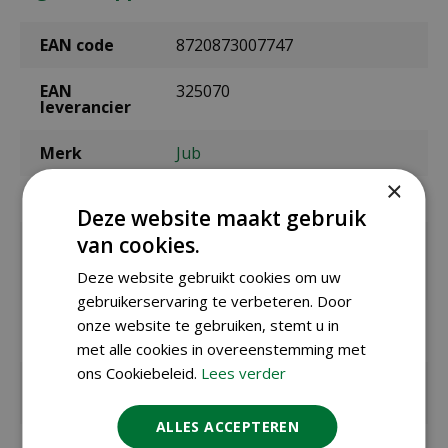
EAN code
8720873007747
EAN
325070
leverancier
Merk
Jub
×
Bolmaat
11/+
Deze website maakt gebruik
van cookies.
Zaaien /
september t/m december
planten
buiten
Deze website gebruikt cookies om uw
gebruikerservaring te verbeteren. Door
Bloeitijd /
april
onze website te gebruiken, stemt u in
oogsttijd
met alle cookies in overeenstemming met
ons Cookiebeleid.
Lees verder
max. hoogte
35 cm
in cm
ALLES ACCEPTEREN
Kleur
paars