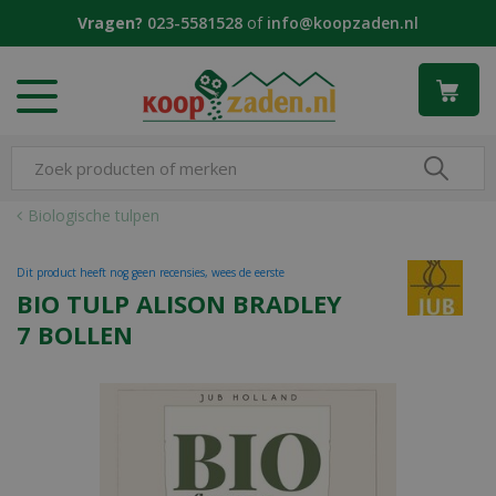
G
Vragen?
023-5581528
of
info@koopzaden.nl
a
n
a
a
r
c
o
n
Biologische tulpen
t
e
Dit product heeft nog geen recensies, wees de eerste
n
BIO TULP ALISON BRADLEY
t
7 BOLLEN