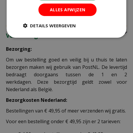
ALLES AFWIJZEN
DETAILS WEERGEVEN
Verzending
Bezorging:
Om uw bestelling goed en veilig bij u thuis te laten
bezorgen maken wij gebruik van PostNL. De levertijd
bedraagt doorgaans tussen de 1 en 2
werkdagen. Deze bezorgtijd geldt zowel voor
Nederland als België.
Bezorgkosten Nederland:
Bestellingen van € 49,95 of meer verzenden wij gratis.
Voor een bestelling onder € 49,95 zijn er 2 tarieven: