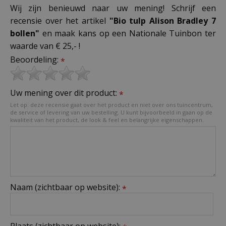
Wij zijn benieuwd naar uw mening! Schrijf een
recensie over het artikel
"Bio tulp Alison Bradley 7
bollen"
en maak kans op een Nationale Tuinbon ter
waarde van € 25,- !
Beoordeling:
*
Uw mening over dit product:
*
Let op: deze recensie gaat over het product en niet over ons tuincentrum,
de service of levering van uw bestelling. U kunt bijvoorbeeld in gaan op de
kwaliteit van het product, de look & feel en belangrijke eigenschappen.
Naam (zichtbaar op website):
*
Plaats (zichtbaar op website):