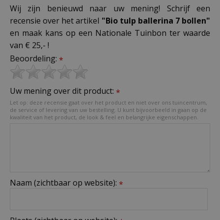
Wij zijn benieuwd naar uw mening! Schrijf een
recensie over het artikel
"Bio tulp ballerina 7 bollen"
en maak kans op een Nationale Tuinbon ter waarde
van € 25,- !
Beoordeling:
*
Uw mening over dit product:
*
Let op: deze recensie gaat over het product en niet over ons tuincentrum,
de service of levering van uw bestelling. U kunt bijvoorbeeld in gaan op de
kwaliteit van het product, de look & feel en belangrijke eigenschappen.
Naam (zichtbaar op website):
*