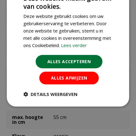
van cookies.
EAN code
8712438975653
Deze website gebruikt cookies om uw
gebruikerservaring te verbeteren. Door
EAN
325100
onze website te gebruiken, stemt u in
leverancier
met alle cookies in overeenstemming met
ons Cookiebeleid.
Lees verder
Merk
Jub
Bolmaat
11/+
ALLES ACCEPTEREN
Zaaien /
september t/m december
ALLES AFWIJZEN
planten
buiten
DETAILS WEERGEVEN
Bloeitijd /
april t/m mei
oogsttijd
max. hoogte
55 cm
in cm
Kleur
oranje