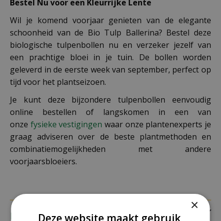
Bestel Nu voor een Kleurrijke Lente
Wil je komend voorjaar genieten van de elegante
schoonheid van de Bio Tulp Ballerina? Bestel deze
biologische tulpenbollen nu en verzeker jezelf van
een prachtige bloei in je tuin. De bollen worden
geleverd in de eerste week van september, perfect op
tijd voor het plantseizoen.
Je kunt deze bijzondere tulpenbollen eenvoudig
online bestellen of langskomen in een van
onze
fysieke vestigingen
waar onze plantenexperts je
graag adviseren over de beste plantmethoden en
combinatiemogelijkheden met andere
voorjaarsbloeiers.
×
Eigenschappen
Deze website maakt gebruik