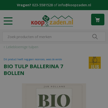
G
Vragen?
023-5581528
of
info@koopzaden.nl
a
n
a
a
r
c
o
n
Leliebloemige tulpen
t
e
Dit product heeft nog geen recensies, wees de eerste
n
BIO TULP BALLERINA 7
t
BOLLEN