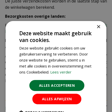
De juiste verzendkosten worden in de laatste stap van
de winkelwagen berekend.
Bezorgkosten overige landen:
×
Uiteraard verzenden wij ook buiten Nederland,
bekijk
hier de verzendkosten.
Deze website maakt gebruik
van cookies.
Let op: extra kosten bij niet ophalen of verkeerd
adres
Deze website gebruikt cookies om uw
gebruikerservaring te verbeteren. Door
Als je je pakket niet ophaalt bij een PostNL-punt of
onze website te gebruiken, stemt u in
een verkeerd afleveradres invult, zijn wij genoodzaakt
met alle cookies in overeenstemming met
extra kosten in rekening te brengen. Controleer
ons Cookiebeleid.
Lees verder
daarom altijd goed je adresgegevens voordat je je
bestelling plaatst.
ALLES ACCEPTEREN
ALLES AFWIJZEN
Recensies