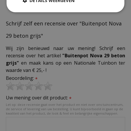
DETAILS WEERGEVEN
Schrijf zelf een recensie over "Buitenpot Nova
29 beton grijs"
Wij zijn benieuwd naar uw mening! Schrijf een
recensie over het artikel
"Buitenpot Nova 29 beton
grijs"
en maak kans op een Nationale Tuinbon ter
waarde van € 25,- !
Beoordeling:
*
Uw mening over dit product:
*
Let op: deze recensie gaat over het product en niet over ons tuincentrum,
de service of levering van uw bestelling. U kunt bijvoorbeeld in gaan op de
kwaliteit van het product, de look & feel en belangrijke eigenschappen.