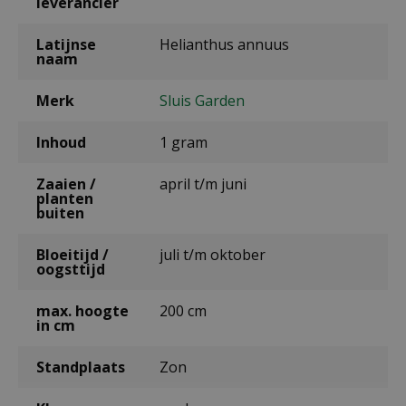
leverancier
Latijnse
Helianthus annuus
naam
Merk
Sluis Garden
Inhoud
1 gram
Zaaien /
april t/m juni
planten
buiten
Bloeitijd /
juli t/m oktober
oogsttijd
max. hoogte
200 cm
in cm
Standplaats
Zon