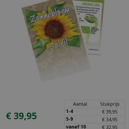
Aantal
Stukprijs
1-4
€
39
,
95
€
39
,
95
5-9
€
34
,
95
vanaf 10
€
32
,
95