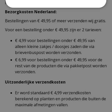
Nederland als België.
Bezorgkosten Nederland:
Bestellingen van € 49,95 of meer verzenden wij gratis.
Voor een bestelling onder € 49,95 zijn er 2 tarieven:
€ 4,99 voor bestellingen onder € 49,95 van
alleen kleine zakjes / doosjes zaden die via
brievenbuspost worden verzonden.
€ 6,99 voor bestellingen onder € 49,95 voor de
rest van de producten die via pakketpost worden
verzonden.
Uitzonderlijke verzendkosten
Er word standaard € 4,99 verzendkosten
berekend op planten en producten die buiten de
maximale afmetingen vallen.