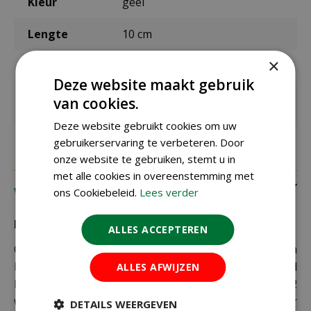
Kleur
geel
Lengte
10 cm
×
Breedte
7 cm
Deze website maakt gebruik
Keurmerk
van cookies.
EKO Europees biologisch keurmerk
Deze website gebruikt cookies om uw
gebruikerservaring te verbeteren. Door
onze website te gebruiken, stemt u in
met alle cookies in overeenstemming met
Verzending
ons Cookiebeleid.
Lees verder
Bezorging:
ALLES ACCEPTEREN
Om uw bestelling goed en veilig bij u thuis te laten
bezorgen maken wij gebruik van PostNL. De levertijd
ALLES AFWIJZEN
bedraagt doorgaans tussen de 1 en 2
werkdagen. Deze bezorgtijd geldt zowel voor
DETAILS WEERGEVEN