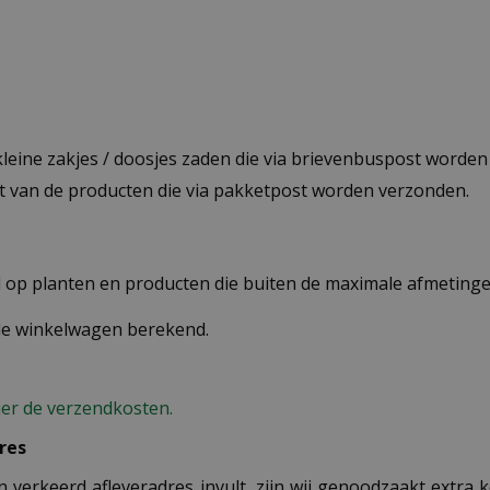
 kleine zakjes / doosjes zaden die via brievenbuspost worde
st van de producten die via pakketpost worden verzonden.
op planten en producten die buiten de maximale afmetingen
 de winkelwagen berekend.
ier de verzendkosten.
res
n verkeerd afleveradres invult, zijn wij genoodzaakt extra