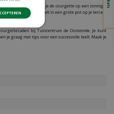
t beste resultaat plant je de courgette op een zonnige,
j ook geschikt voor teelt in een grote pot op je terras.
ACCEPTEREN
 courgettezaden bij Tuincentrum de Oosteinde. Je kunt
 je graag met tips voor een succesvolle teelt. Maak je