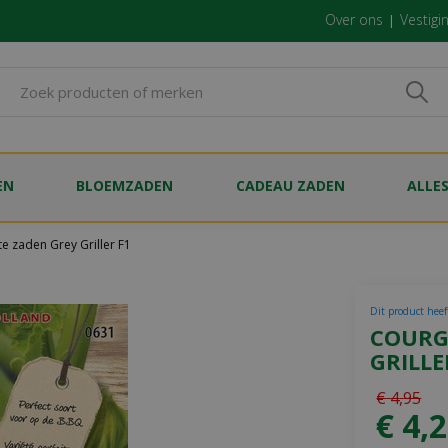
Over ons
Vestigi
EN
BLOEMZADEN
CADEAU ZADEN
ALLE
e zaden Grey Griller F1
Dit product heef
COURG
GRILLE
€
4
,
95
€
4
,
2