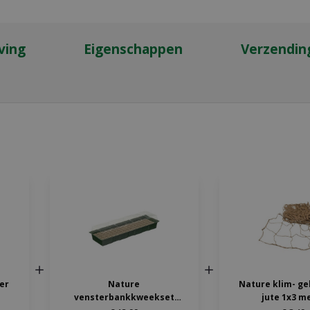
ving
Eigenschappen
Verzendin
ter
Nature
Nature klim- ge
vensterbankkweekset
jute 1x3 m