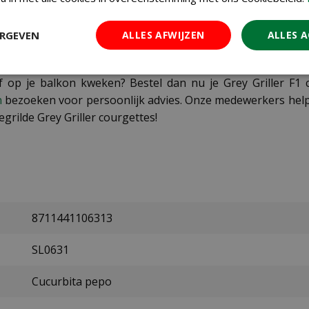
e lang kunt genieten van deze heerlijke courgettes. Voor he
doende ruimte nodig, maar door zijn compacte groeiwijze is hi
ERGEVEN
ALLES AFWIJZEN
ALLES 
 of op je balkon kweken? Bestel dan nu je Grey Griller F1
n
bezoeken voor persoonlijk advies. Onze medewerkers helpen
rilde Grey Griller courgettes!
8711441106313
SL0631
Cucurbita pepo