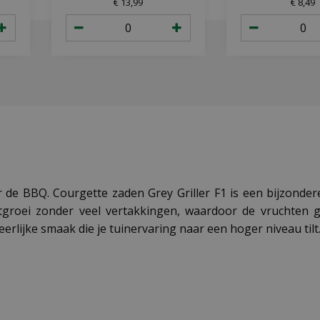
49x15,5x10 cm
€
13
,
99
€
8
,
49
groeimedium
r de BBQ. Courgette zaden Grey Griller F1 is een bijzonde
groei zonder veel vertakkingen, waardoor de vruchten gem
rlijke smaak die je tuinervaring naar een hoger niveau tilt