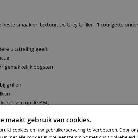
beste smaak en textuur. De Grey Griller F1 courgette onder
ere uitstraling geeft
ecue
or gemakkelijk oogsten
ij grillen
alkon
e keren zijn op de BBQ
e maakt gebruik van cookies.
ot mei binnenshuis voorzaaien of van mei tot juni direct b
ruikt cookies om uw gebruikerservaring te verbeteren. Door on
lt de plant zich snel tot een productieve courgetteplant me
u in met alle cookies in overeenstemming met ons Cookiebeleid.