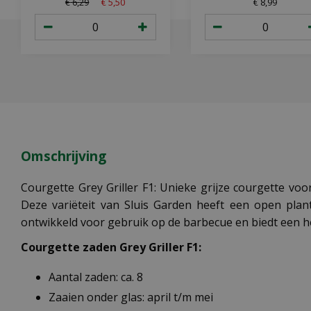
€
6
,
29
€
5
,
50
€
8
,
99
Omschrijving
Courgette Grey Griller F1: Unieke grijze courgette voo
Deze variëteit van Sluis Garden heeft een open plant
ontwikkeld voor gebruik op de barbecue en biedt een hee
Courgette zaden Grey Griller F1:
Aantal zaden: ca. 8
Zaaien onder glas: april t/m mei