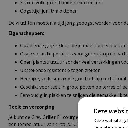
Zaaien volle grond buiten: mei t/m juni
Oogsttijd: juni t/m oktober
De vruchten moeten altijd jong geoogst worden voor de 
Eigenschappen:
Opvallende grijze kleur die je moestuin een bijzond
Ovale vorm die perfect is voor gebruik op de barb
Open plantstructuur zonder veel vertakkingen vo
Uitstekende resistentie tegen ziekten
Heerlijke, volle smaak die goed tot zijn recht komt b
Geschikt voor teelt in grote potten op terras of b
Eenvoudig in plakken te snijden die gemakkelijk t
Teelt en verzorging
Deze websit
Je kunt de Grey Griller F1 courgettezaden vanaf april t
Deze website geb
een temperatuur van circa 20°C. Na het kiemen ontwikke
gebruiken, stemt 