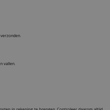
n verzonden.
 vallen.
 kosten in rekening te brengen. Controleer daarom altijd