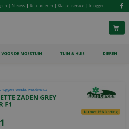
ngen
Nieuws
Retourneren
Klantenservice
Inloggen
S VOOR DE MOESTUIN
TUIN & HUIS
DIEREN
t nog geen recensies, wees de eerste
ETTE ZADEN GREY
R F1
Nu met 15% korting
1