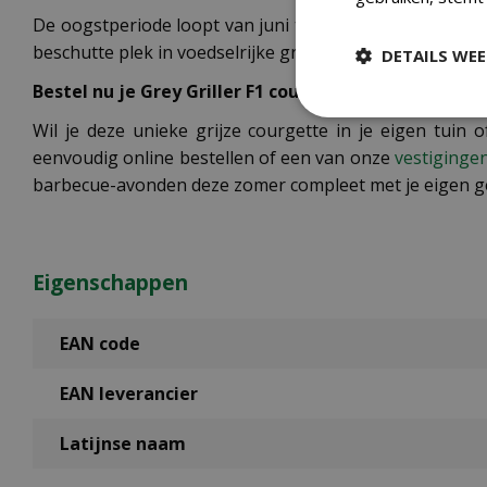
De oogstperiode loopt van juni tot oktober, waardoor j
beschutte plek in voedselrijke grond. De plant heeft vol
DETAILS WE
Bestel nu je Grey Griller F1 courgettezaden
Wil je deze unieke grijze courgette in je eigen tuin
eenvoudig online bestellen of een van onze
vestiginge
barbecue-avonden deze zomer compleet met je eigen geg
Eigenschappen
EAN code
EAN leverancier
Latijnse naam