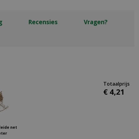
g
Recensies
Vragen?
€
4
,
21
leide net
eter