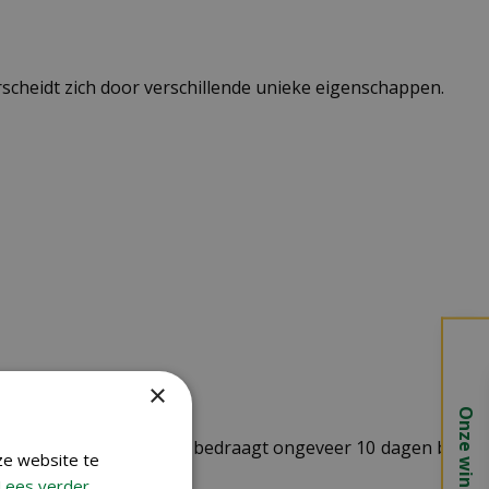
scheidt zich door verschillende unieke eigenschappen.
×
Onze winkels
uiten zaaien. De kiemduur bedraagt ongeveer 10 dagen bij
ze website te
t een open groeiwijze.
Lees verder