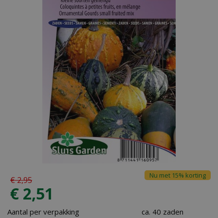
Nu met 15% korting
€
2
,
95
€
2
,
51
Aantal per verpakking
ca. 40 zaden