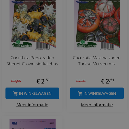
Cucurbita Pepo zaden
Cucurbita Maxima zaden
Shenot Crown sierkalebas
Turkse Mutsen mix
€
2
,
51
€
2
,
51
€
2
,
95
€
2
,
95
IN WINKELWAGEN
IN WINKELWAGEN
Meer informatie
Meer informatie