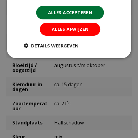
Inhoud
2,7 gram
ALLES ACCEPTEREN
Zaaien onder
april t/m mei
glas / binnen
ALLES AFWIJZEN
Zaaien /
mei t/m juni
DETAILS WEERGEVEN
planten
buiten
Bloeitijd /
augustus t/m oktober
oogsttijd
Kiemduur in
ca. 15 dagen
dagen
Zaaitemperat
ca. 21ºC
uur
Standplaats
Halfschaduw
Kleur
mix