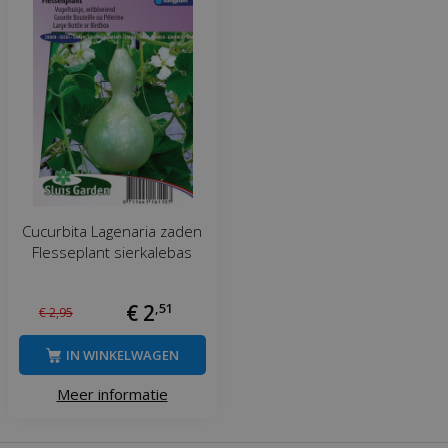
Cucurbita Lagenaria zaden
Flesseplant sierkalebas
€
2
,
51
€
2
,
95
IN WINKELWAGEN
Meer informatie