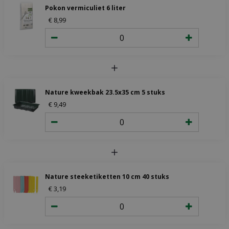
Pokon vermiculiet 6 liter
€
8
,
99
Nature kweekbak 23.5x35 cm 5 stuks
€
9
,
49
Nature steeketiketten 10 cm 40 stuks
€
3
,
19