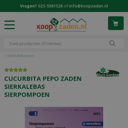
G
Vragen?
023-5581528
of
info@koopzaden.nl
a
n
a
a
r
c
o
n
Sierkalebassen
t
e
n
CUCURBITA PEPO ZADEN
t
SIERKALEBAS
SIERPOMPOEN