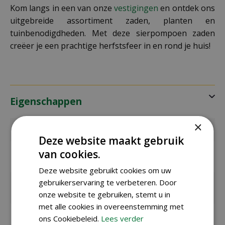
Kom langs in een van onze
vestigingen
en ontdek ons
uitgebreide assortiment zaden, planten en
tuinbenodigdheden. Met deze sierpompoen zaden
creëer je een prachtige herfstsfeer in en rond je huis!
Eigenschappen
×
EAN code
8711441160957
Deze website maakt gebruik
EAN
SL6095
van cookies.
leverancier
Deze website gebruikt cookies om uw
gebruikerservaring te verbeteren. Door
Latijnse
Cucurbita Pepo
naam
onze website te gebruiken, stemt u in
met alle cookies in overeenstemming met
Merk
Sluis Garden
ons Cookiebeleid.
Lees verder