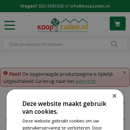
G
Vragen?
023-5581528
of
info@koopzaden.nl
a
n
a
a
r
c
o
n
t
e
x
n
Fout!
De opgevraagde productpagina is tijdelijk
t
uitgeschakeld. Ga terug naar het
overzicht
.
×
Koopzaden
Deze website maakt gebruik
van cookies.
Onze klantenservice
Deze website gebruikt cookies om uw
gebruikerservaring te verbeteren. Door