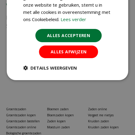
Vragen?
onze website te gebruiken, stemt u in
met alle cookies in overeenstemming met
Neem gerust contact met ons op via
023-
ons Cookiebeleid.
Lees verder
5581528
of
info@koopzaden.nl
ALLES ACCEPTEREN
ALLES AFWIJZEN
DETAILS WEERGEVEN
Groentezaden
Bloemen zaden
Zaden online
Groentezaden kopen
Bloemzaden kopen
Vergeet me nietjes
Groentezaden bestellen
Zaden kopen
Kruiden zaden
Groentezaden online
Moestuin zaden
Kruiden zaden kopen
Biologische groentezaden