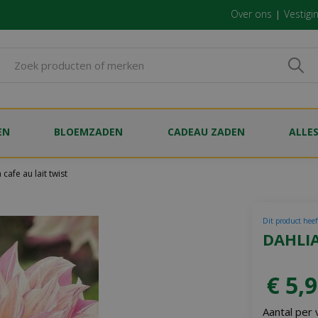
Over ons
Vestigi
EN
BLOEMZADEN
CADEAU ZADEN
ALLE
 cafe au lait twist
Dit product heef
DAHLIA
€
5
,
9
Aantal per 