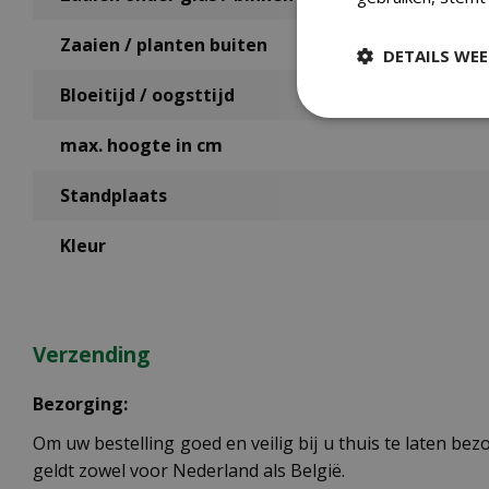
Zaaien / planten buiten
DETAILS WE
Bloeitijd / oogsttijd
max. hoogte in cm
Standplaats
Kleur
Verzending
Bezorging:
Om uw bestelling goed en veilig bij u thuis te laten b
geldt zowel voor Nederland als België.