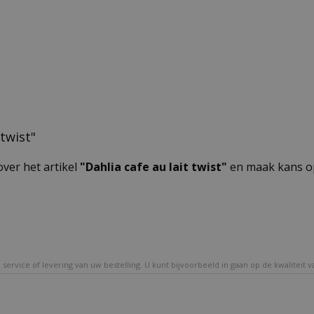
 twist"
over het artikel
"Dahlia cafe au lait twist"
en maak kans op
service of levering van uw bestelling. U kunt bijvoorbeeld in gaan op de kwaliteit 