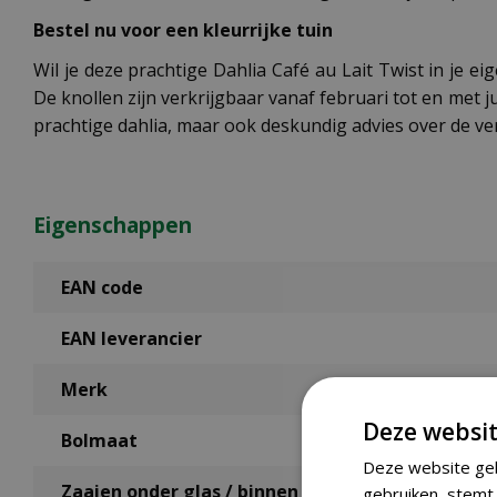
Bestel nu voor een kleurrijke tuin
Wil je deze prachtige Dahlia Café au Lait Twist in je 
De knollen zijn verkrijgbaar vanaf februari tot en met ju
prachtige dahlia, maar ook deskundig advies over de v
Eigenschappen
EAN code
EAN leverancier
Merk
Deze websit
Bolmaat
Deze website geb
Zaaien onder glas / binnen
gebruiken, stemt 