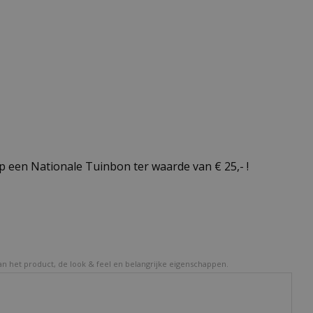
 een Nationale Tuinbon ter waarde van € 25,- !
van het product, de look & feel en belangrijke eigenschappen.