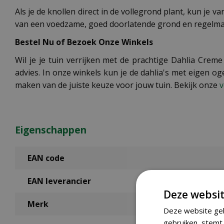
Als je de knollen direct in de vollegrond plant, kun je 
van een voedzame, goed doorlatende grond en regelmati
Bestel Nu of Bezoek Onze Winkels
Wil je je tuin verrijken met de prachtige Dahlia Crem
advies. In onze winkels kun je de dahlia's met eigen o
maken van de juiste keuze voor jouw tuin. Bekijk onze
v
Eigenschappen
EAN code
EAN leverancier
Deze websit
Merk
Deze website geb
gebruiken, stemt 