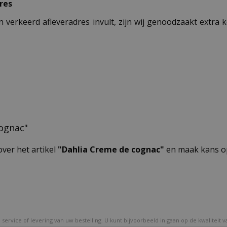
res
n verkeerd afleveradres invult, zijn wij genoodzaakt extra
cognac"
over het artikel
"Dahlia Creme de cognac"
en maak kans op
service of levering van uw bestelling. U kunt bijvoorbeeld in gaan op de kwaliteit 