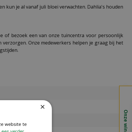
en kun je al vanaf juli bloei verwachten. Dahlia's houden
ine of bezoek een van onze tuincentra voor persoonlijk
 en verzorgen. Onze medewerkers helpen je graag bij het
gstijden.
×
Onze winkels
ze website te
Lees verder