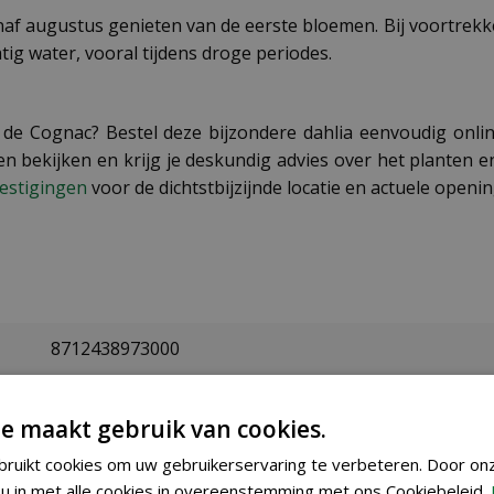
vanaf augustus genieten van de eerste bloemen. Bij voortrekk
g water, vooral tijdens droge periodes.
e de Cognac? Bestel deze bijzondere dahlia eenvoudig onl
gen bekijken en krijg je deskundig advies over het planten
estigingen
voor de dichtstbijzijnde locatie en actuele openin
8712438973000
100210
e maakt gebruik van cookies.
Jub
ruikt cookies om uw gebruikerservaring te verbeteren. Door on
u in met alle cookies in overeenstemming met ons Cookiebeleid.