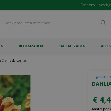
Over ons
Vestigi
EN
BLOEMZADEN
CADEAU ZADEN
ALLE
a Creme de cognac
Dit product heef
DAHLI
€
4
,
4
Aantal per 