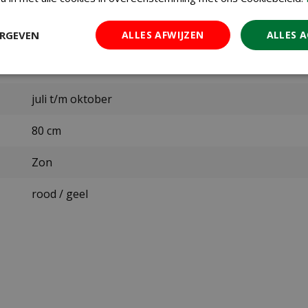
I
ERGEVEN
ALLES AFWIJZEN
ALLES 
Maart
april t/m juni
juli t/m oktober
80 cm
Zon
rood / geel