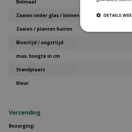
Bolmaat
DETAILS WE
Zaaien onder glas / binnen
Zaaien / planten buiten
Bloeitijd / oogsttijd
max. hoogte in cm
Standplaats
Kleur
Verzending
Bezorging: