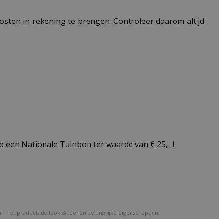
 kosten in rekening te brengen. Controleer daarom altijd
 een Nationale Tuinbon ter waarde van € 25,- !
van het product, de look & feel en belangrijke eigenschappen.