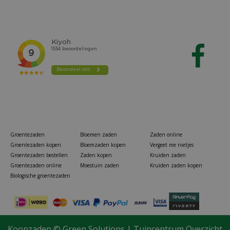
Groentezaden
Bloemen zaden
Zaden online
Groentezaden kopen
Bloemzaden kopen
Vergeet me nietjes
Groentezaden bestellen
Zaden kopen
Kruiden zaden
Groentezaden online
Moestuin zaden
Kruiden zaden kopen
Biologische groentezaden
Koopzaden ©
Green Solutions
|
Tuincentrum Overzicht