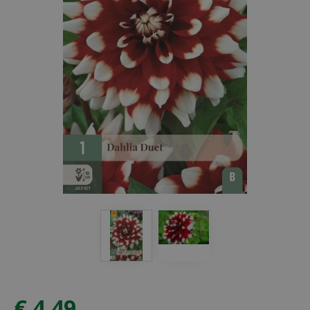
€
4
,
49