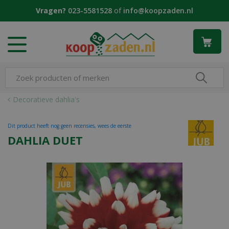
G
Vragen?
023-5581528
of
info@koopzaden.nl
a
n
a
a
r
c
o
n
Decoratieve dahlia's
t
e
Dit product heeft nog geen recensies, wees de eerste
n
DAHLIA DUET
t