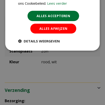
ons Cookiebeleid.
Lees verder
Zaaien /
april t/m juni
planten
buiten
ALLES ACCEPTEREN
Bloeitijd /
juli t/m oktober
oogsttijd
ALLES AFWIJZEN
max. hoogte
110 cm
in cm
DETAILS WEERGEVEN
Standplaats
Zon
Kleur
rood, wit
Verzending
Bezorging: