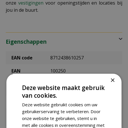
onze
vestigingen
voor openingstijden en locaties bij
jou in de buurt.
Eigenschappen
EAN code
8712438610257
EAN
100250
leverancier
×
Deze website maakt gebruik
Merk
Jub
van cookies.
Bolmaat
I
Deze website gebruikt cookies om uw
gebruikerservaring te verbeteren. Door
Zaaien onder
Maart
onze website te gebruiken, stemt u in
glas / binnen
met alle cookies in overeenstemming met