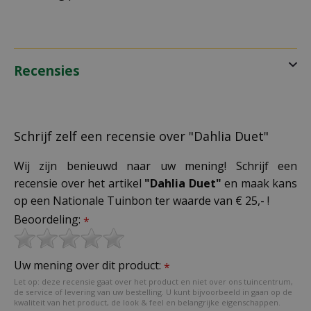
Recensies
Schrijf zelf een recensie over "Dahlia Duet"
Wij zijn benieuwd naar uw mening! Schrijf een
recensie over het artikel
"Dahlia Duet"
en maak kans
op een Nationale Tuinbon ter waarde van € 25,- !
Beoordeling:
*
Uw mening over dit product:
*
Let op: deze recensie gaat over het product en niet over ons tuincentrum,
de service of levering van uw bestelling. U kunt bijvoorbeeld in gaan op de
kwaliteit van het product, de look & feel en belangrijke eigenschappen.