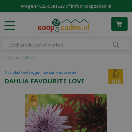
G
Vragen?
023-5581528
of
info@koopzaden.nl
a
n
a
a
r
c
o
n
Cactus Dahlia's
t
e
Dit product heeft nog geen recensies, wees de eerste
n
DAHLIA FAVOURITE LOVE
t