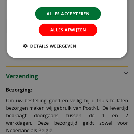
max. hoogte
100 cm
in cm
ALLES ACCEPTEREN
Standplaats
Zon
ALLES AFWIJZEN
Kleur
mix
DETAILS WEERGEVEN
Verzending
Bezorging:
Om uw bestelling goed en veilig bij u thuis te laten
bezorgen maken wij gebruik van PostNL. De levertijd
bedraagt doorgaans tussen de 1 en 2
werkdagen. Deze bezorgtijd geldt zowel voor
Nederland als België.