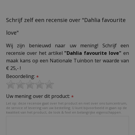
Schrijf zelf een recensie over "Dahlia favourite
love"
Wij zijn benieuwd naar uw mening! Schrijf een
recensie over het artikel
"Dahlia favourite love"
en
maak kans op een Nationale Tuinbon ter waarde van
€ 25,- !
Beoordeling:
*
Uw mening over dit product:
*
Let op: deze recensie gaat over het product en niet over ons tuincentrum,
de service of levering van uw bestelling. U kunt bijvoorbeeld in gaan op de
kwaliteit van het product, de look & feel en belangrijke eigenschappen.