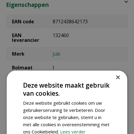
Eigenschappen
EAN code
8712438642173
EAN
132460
leverancier
Merk
Jub
Bolmaat
I
×
Zaaien onder
Maart
Deze website maakt gebruik
glas / binnen
van cookies.
Zaaien /
april t/m juni
Deze website gebruikt cookies om uw
planten
buiten
gebruikerservaring te verbeteren. Door
onze website te gebruiken, stemt u in
Bloeitijd /
juli t/m oktober
met alle cookies in overeenstemming met
oogsttijd
ons Cookiebeleid.
Lees verder