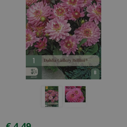
€
4
,
49