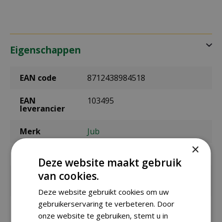
Eigenschappen
EAN code
8712438984518
EAN
103495
leverancier
Merk
Jub
×
Bolmaat
I
Deze website maakt gebruik
van cookies.
Zaaien onder
Maart
glas / binnen
Deze website gebruikt cookies om uw
gebruikerservaring te verbeteren. Door
Zaaien /
april t/m juni
planten
onze website te gebruiken, stemt u in