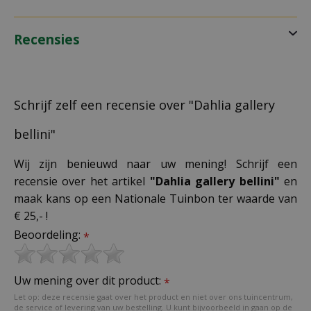
Recensies
Schrijf zelf een recensie over "Dahlia gallery
bellini"
Wij zijn benieuwd naar uw mening! Schrijf een
recensie over het artikel
"Dahlia gallery bellini"
en
maak kans op een Nationale Tuinbon ter waarde van
€ 25,- !
Beoordeling:
*
Uw mening over dit product:
*
Let op: deze recensie gaat over het product en niet over ons tuincentrum,
de service of levering van uw bestelling. U kunt bijvoorbeeld in gaan op de