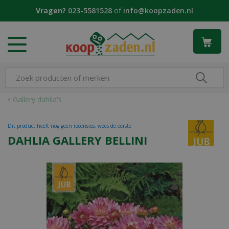
G
Vragen?
023-5581528
of
info@koopzaden.nl
a
n
a
a
r
c
o
n
Gallery dahlia's
t
e
Dit product heeft nog geen recensies, wees de eerste
n
DAHLIA GALLERY BELLINI
t