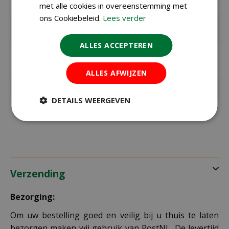
buiten
met alle cookies in overeenstemming met
ons Cookiebeleid.
Lees verder
Bloeitijd /
juli t/m oktober
oogsttijd
ALLES ACCEPTEREN
max. hoogte
45 cm
in cm
ALLES AFWIJZEN
Standplaats
Zon
DETAILS WEERGEVEN
Kleur
roze
Verzending
Bezorging:
Om uw bestelling goed en veilig bij u thuis te laten
bezorgen maken wij gebruik van PostNL. De levertijd