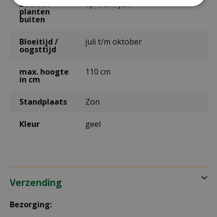
Zaaien /
april t/m juni
planten
buiten
Bloeitijd /
juli t/m oktober
oogsttijd
max. hoogte
110 cm
in cm
Standplaats
Zon
Kleur
geel
Verzending
Bezorging: