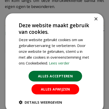
en kom langs om deze indrukwekkende dahlia met
eigen ogen te bewonderen.
×
Deze website maakt gebruik
van cookies.
Eigenschappen
Deze website gebruikt cookies om uw
gebruikerservaring te verbeteren. Door
EAN code
8712438611353
onze website te gebruiken, stemt u in
met alle cookies in overeenstemming met
EAN
101150
leverancier
ons Cookiebeleid.
Lees verder
Merk
Jub
ALLES ACCEPTEREN
Bolmaat
I
ALLES AFWIJZEN
Zaaien onder
Maart
glas / binnen
DETAILS WEERGEVEN