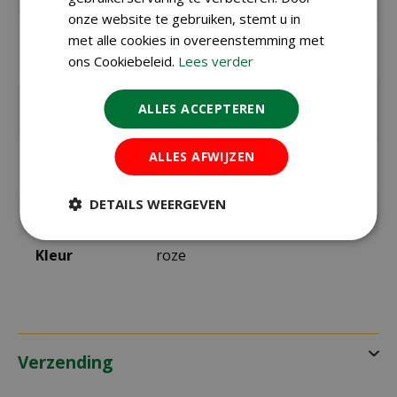
onze website te gebruiken, stemt u in
Zaaien /
april t/m juni
met alle cookies in overeenstemming met
planten
ons Cookiebeleid.
Lees verder
buiten
Bloeitijd /
juli t/m oktober
ALLES ACCEPTEREN
oogsttijd
ALLES AFWIJZEN
max. hoogte
50 cm
in cm
DETAILS WEERGEVEN
Standplaats
Zon
Kleur
roze
Verzending