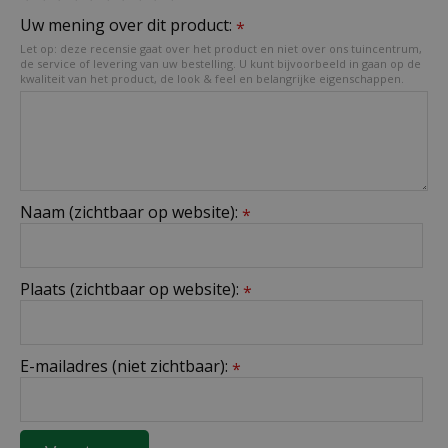
Uw mening over dit product:
*
Let op: deze recensie gaat over het product en niet over ons tuincentrum,
de service of levering van uw bestelling. U kunt bijvoorbeeld in gaan op de
kwaliteit van het product, de look & feel en belangrijke eigenschappen.
Naam (zichtbaar op website):
*
Plaats (zichtbaar op website):
*
E-mailadres (niet zichtbaar):
*