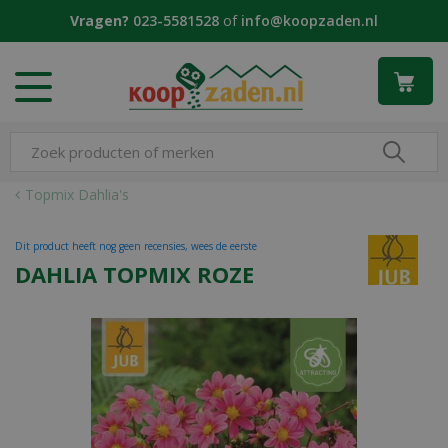
G
Vragen?
023-5581528
of
info@koopzaden.nl
a
n
a
a
r
c
o
n
Topmix Dahlia's
t
e
Dit product heeft nog geen recensies, wees de eerste
n
DAHLIA TOPMIX ROZE
t