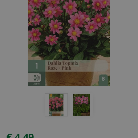
€
4
,
49