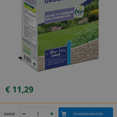
€
11
,
29
Aantal