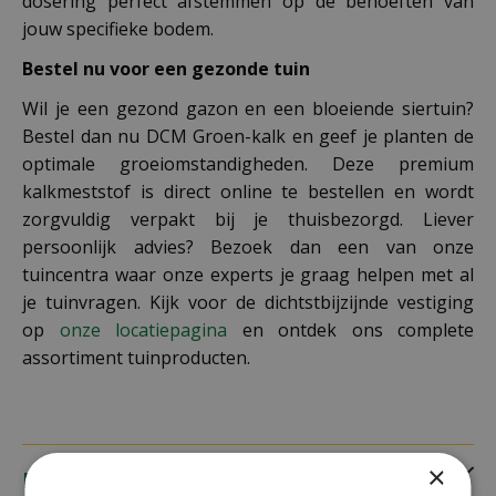
dosering perfect afstemmen op de behoeften van
jouw specifieke bodem.
Bestel nu voor een gezonde tuin
Wil je een gezond gazon en een bloeiende siertuin?
Bestel dan nu DCM Groen-kalk en geef je planten de
optimale groeiomstandigheden. Deze premium
kalkmeststof is direct online te bestellen en wordt
zorgvuldig verpakt bij je thuisbezorgd. Liever
persoonlijk advies? Bezoek dan een van onze
tuincentra waar onze experts je graag helpen met al
je tuinvragen. Kijk voor de dichtstbijzijnde vestiging
op
onze locatiepagina
en ontdek ons complete
assortiment tuinproducten.
×
Eigenschappen