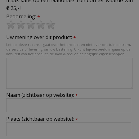
maak kans op een Nationale Tuinbon ter waarde van
€ 25,- !
Beoordeling:
*
Uw mening over dit product:
*
Let op: deze recensie gaat over het product en niet over ons tuincentrum,
de service of levering van uw bestelling. U kunt bijvoorbeeld in gaan op de
kwaliteit van het product, de look & feel en belangrijke eigenschappen.
Naam (zichtbaar op website):
*
Plaats (zichtbaar op website):
*