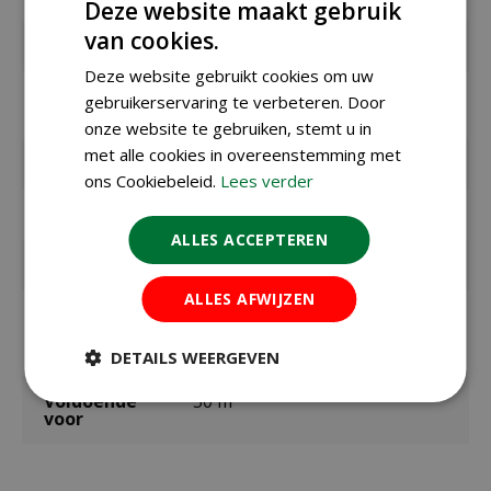
Deze website maakt gebruik
van cookies.
EAN code
5413448127836
Deze website gebruikt cookies om uw
EAN
1003454
gebruikerservaring te verbeteren. Door
leverancier
onze website te gebruiken, stemt u in
met alle cookies in overeenstemming met
Merk
DCM
ons Cookiebeleid.
Lees verder
Inhoud
4 kg
ALLES ACCEPTEREN
Geschikt voor
gazon
ALLES AFWIJZEN
Toepassingsp
eriode
september t/m december, januari t/m mei
DETAILS WEERGEVEN
Voldoende
50 m²
voor