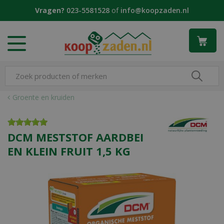
G
Vragen?
023-5581528
of
info@koopzaden.nl
a
n
a
a
r
c
o
n
Groente en kruiden
t
e
n
DCM MESTSTOF AARDBEI
t
EN KLEIN FRUIT 1,5 KG