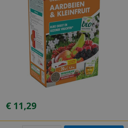
€
11
,
29