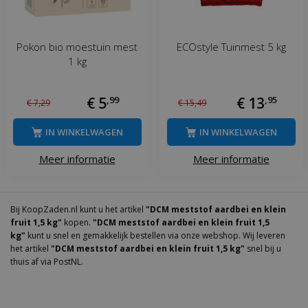
Pokon bio moestuin mest
ECOstyle Tuinmest 5 kg
1 kg
€
5
,
99
€
13
,
95
€
7
,
29
€
15
,
49
IN WINKELWAGEN
IN WINKELWAGEN
Meer informatie
Meer informatie
Bij KoopZaden.nl kunt u het artikel
"DCM meststof aardbei en klein
fruit 1,5 kg"
kopen.
"DCM meststof aardbei en klein fruit 1,5
kg"
kunt u snel en gemakkelijk bestellen via onze webshop. Wij leveren
het artikel
"DCM meststof aardbei en klein fruit 1,5 kg"
snel bij u
thuis af via PostNL.