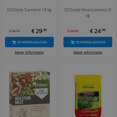
ECOstyle Tuinmest 18 kg
ECOstyle Moestuinmest 8
kg
€
29
,
95
€
24
,
99
€
38
,
79
€
26
,
99
IN WINKELWAGEN
IN WINKELWAGEN
Meer informatie
Meer informatie