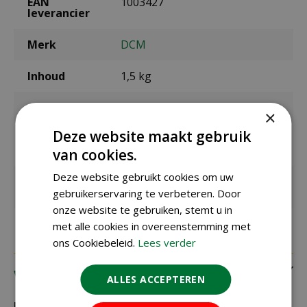
EAN
1003427
leverancier
Merk
DCM
Inhoud
1,5 kg
Geschikt voor
aardbeien, fruit
×
Deze website maakt gebruik
Toepassingsp
februari t/m oktober
eriode
van cookies.
Deze website gebruikt cookies om uw
Voldoende
20 m²
voor
gebruikerservaring te verbeteren. Door
onze website te gebruiken, stemt u in
met alle cookies in overeenstemming met
ons Cookiebeleid.
Lees verder
Verzending
ALLES ACCEPTEREN
Bezorging: