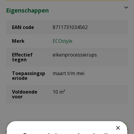
Eigenschappen
EAN code
8711731034562
Merk
ECOstyle
Effectief
eikenprocessierups
tegen
Toepassingsp
maart t/m mei
eriode
Voldoende
10 m²
voor
×
Verzending