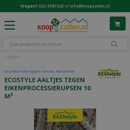
G
Vragen?
023-5581528
of
info@koopzaden.nl
a
n
a
a
r
c
o
n
Aaltjes
t
e
Dit product heeft nog geen recensies, wees de eerste
n
ECOSTYLE AALTJES TEGEN
t
EIKENPROCESSIERUPSEN 10
M²