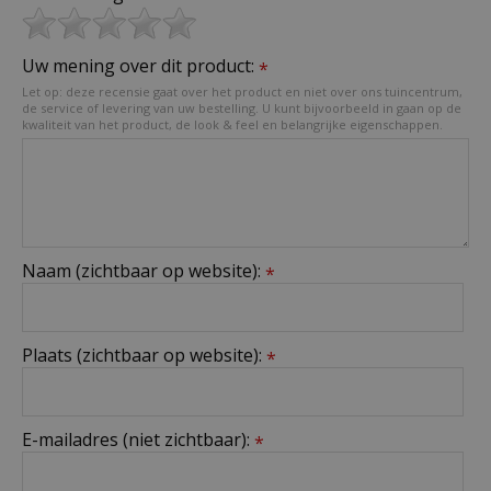
Uw mening over dit product:
*
Let op: deze recensie gaat over het product en niet over ons tuincentrum,
de service of levering van uw bestelling. U kunt bijvoorbeeld in gaan op de
kwaliteit van het product, de look & feel en belangrijke eigenschappen.
Naam (zichtbaar op website):
*
Plaats (zichtbaar op website):
*
E-mailadres (niet zichtbaar):
*