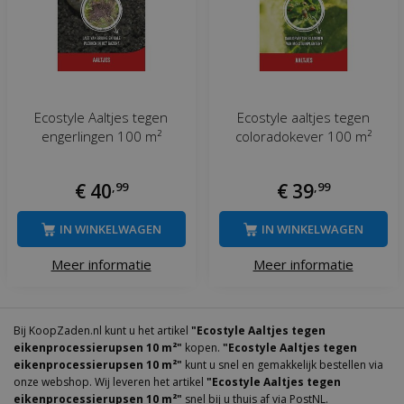
Ecostyle Aaltjes tegen
Ecostyle aaltjes tegen
engerlingen 100 m²
coloradokever 100 m²
€
40
,
99
€
39
,
99
IN WINKELWAGEN
IN WINKELWAGEN
Meer informatie
Meer informatie
Bij KoopZaden.nl kunt u het artikel
"Ecostyle Aaltjes tegen
eikenprocessierupsen 10 m²"
kopen.
"Ecostyle Aaltjes tegen
eikenprocessierupsen 10 m²"
kunt u snel en gemakkelijk bestellen via
onze webshop. Wij leveren het artikel
"Ecostyle Aaltjes tegen
eikenprocessierupsen 10 m²"
snel bij u thuis af via PostNL.