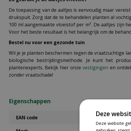
De toepassing van de aaltjes is eenvoudig maar vereist 
drukspuit. Zorg dat de te behandelen planten al vochtig
100 ml aangemaakte vloeistof per m². De aaltjes zijn h
Voor het beste resultaat is het belangrijk om de behand
Bestel nu voor een gezonde tuin
Wil je je planten beschermen tegen de vraatzuchtige la
biologische bestrijdingsmethode. Je kunt het prod
plantenexperts. Bekijk hier onze
vestigingen
en ontdek
zonder vraatschade!
Eigenschappen
Deze websit
EAN code
Deze website geb
gebruiken, stemt 