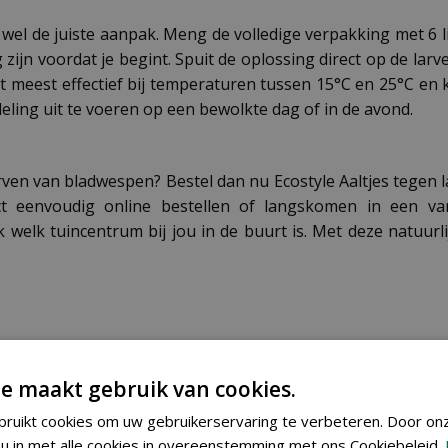
wel de juiste aanpak. Meng de volledige verpakking met 6 l
 zijn voordat je begint. Spuit de oplossing direct op de lar
et meest effectief bij temperaturen tussen 15°C en 25°C e
eling uit te voeren op een bewolkte dag of in de avond.
rven van bladwespen? Bestel dan nu Ecostyle Aaltjes tegen 
uct eenvoudig online bestellen of langskomen in een va
 welk tuincentrum bij jou in de buurt is. Met deze natuurl
e maakt gebruik van cookies.
8711731022538
ruikt cookies om uw gebruikerservaring te verbeteren. Door on
u in met alle cookies in overeenstemming met ons Cookiebeleid.