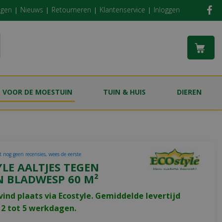
ngen
Nieuws
Retourneren
Klantenservice
Inloggen
S VOOR DE MOESTUIN
TUIN & HUIS
DIEREN
t nog geen recensies, wees de eerste
LE AALTJES TEGEN
N BLADWESP 60 M²
vind plaats via Ecostyle. Gemiddelde levertijd
2 tot 5 werkdagen.