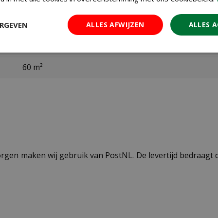
ECOstyle
bladwesp
ERGEVEN
ALLES AFWIJZEN
ALLES 
april t/m oktober
60 m²
ezorgen maken wij gebruik van PostNL. De levertijd bedraag