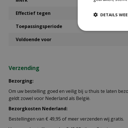
Merk
Effectief tegen
DETAILS WE
Toepassingsperiode
Voldoende voor
Verzending
Bezorging:
Om uw bestelling goed en veilig bij u thuis te laten b
geldt zowel voor Nederland als België.
Bezorgkosten Nederland:
Bestellingen van € 49,95 of meer verzenden wij gratis.