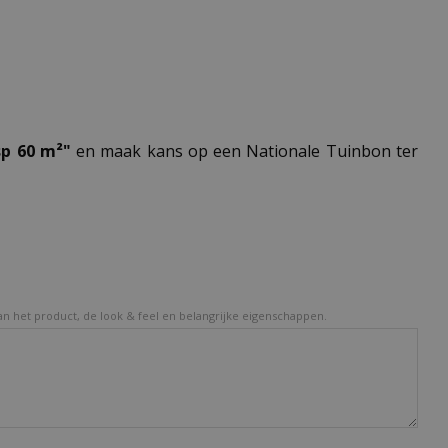
sp 60 m²"
en maak kans op een Nationale Tuinbon ter
van het product, de look & feel en belangrijke eigenschappen.