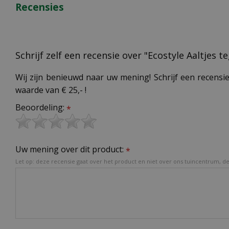
Recensies
Schrijf zelf een recensie over "Ecostyle Aaltjes 
Wij zijn benieuwd naar uw mening! Schrijf een recensie
waarde van € 25,- !
Beoordeling:
*
Uw mening over dit product:
*
Let op: deze recensie gaat over het product en niet over ons tuincentrum, de 