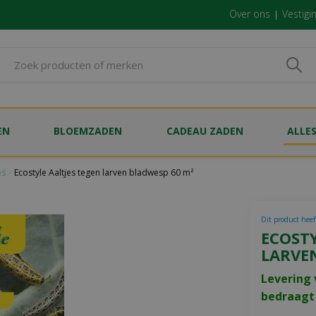
Over ons
Vestigi
EN
BLOEMZADEN
CADEAU ZADEN
ALLE
es
Ecostyle Aaltjes tegen larven bladwesp 60 m²
Dit product heef
ECOSTY
LARVE
Levering 
bedraagt 