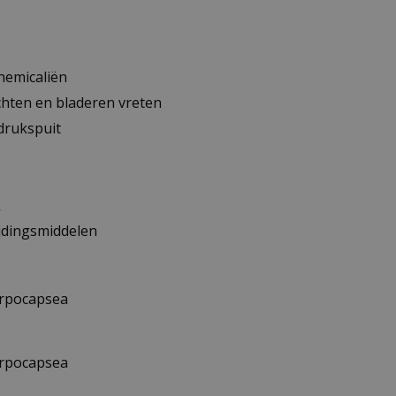
hemicaliën
chten en bladeren vreten
drukspuit
k
ijdingsmiddelen
arpocapsea
arpocapsea