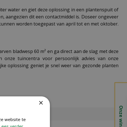
iter water en giet deze oplossing in een plantenspuit of
ven, aangezien dit een contactmiddel is. Doseer ongeveer
n kunnen worden toegepast van april tot en met oktober.
larven bladwesp 60 m² en ga direct aan de slag met deze
n onze tuincentra voor persoonlijk advies van onze
ijke oplossing geniet je snel weer van gezonde planten
×
Onze winkels
ze website te
Lees verder