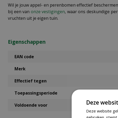
Wil je jouw appel- en perenbomen effectief beschermen 
bij een van
onze vestigingen
, waar ons deskundige pers
vruchten uit je eigen tuin.
Eigenschappen
EAN code
Merk
Effectief tegen
Toepassingsperiode
Deze websit
Voldoende voor
Deze website geb
gebruiken, stemt 