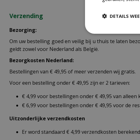
Verzending
DETAILS WE
Bezorging:
Om uw bestelling goed en veilig bij u thuis te laten b
geldt zowel voor Nederland als België.
Bezorgkosten Nederland:
Bestellingen van € 49,95 of meer verzenden wij gratis.
Voor een bestelling onder € 49,95 zijn er 2 tarieven:
€ 4,99 voor bestellingen onder € 49,95 van alleen
€ 6,99 voor bestellingen onder € 49,95 voor de re
Uitzonderlijke verzendkosten
Er word standaard € 4,99 verzendkosten berekend 