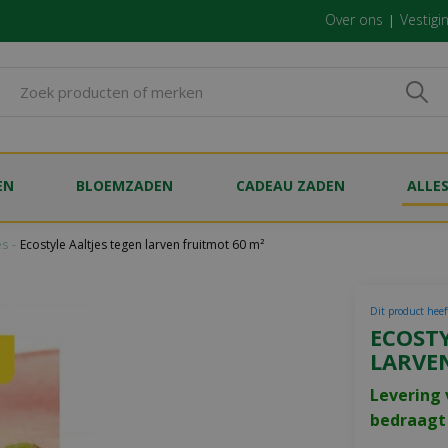
Over ons
Vestigi
EN
BLOEMZADEN
CADEAU ZADEN
ALLE
es
Ecostyle Aaltjes tegen larven fruitmot 60 m²
Dit product heef
ECOSTY
LARVE
Levering 
bedraagt 