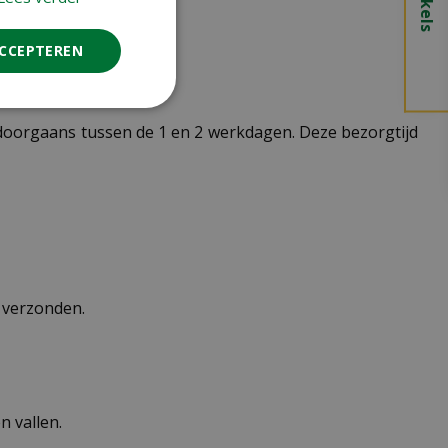
ACCEPTEREN
t doorgaans tussen de 1 en 2 werkdagen. Deze bezorgtijd
n verzonden.
 vallen.