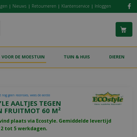
ngen
Nieuws
Retourneren
Klantenservice
Inloggen
S VOOR DE MOESTUIN
TUIN & HUIS
DIEREN
t nog geen recensies, wees de eerste
LE AALTJES TEGEN
N FRUITMOT 60 M²
vind plaats via Ecostyle. Gemiddelde levertijd
2 tot 5 werkdagen.