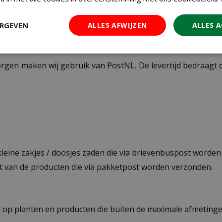
ERGEVEN
ALLES AFWIJZEN
ALLES 
ezorgen maken wij gebruik van PostNL. De levertijd bedraag
 kleine zakjes / doosjes zaden die via brievenbuspost worde
st van de producten die via pakketpost worden verzonden.
op planten en producten die buiten de maximale afmetingen