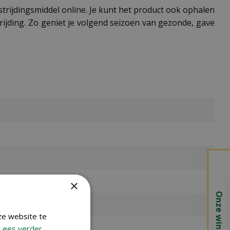
trijdingsmiddel online. Je kunt het product ook ophalen
rijding. Zo geniet je volgend seizoen van gezonde, gave
×
Onze winkels
ze website te
Lees verder