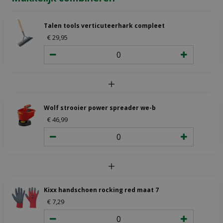
Talen tools verticuteerhark compleet
€
29
,
95
Wolf strooier power spreader we-b
€
46
,
99
Kixx handschoen rocking red maat 7
€
7
,
29