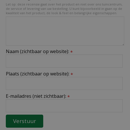
Let op: deze recensie gaat over het product en niet over ons tuincentrum,
de service of levering van uw bestelling. U kunt bijvoorbeeld in gaan op de
kwaliteit van het product, de look & feel en belangrijke eigenschappen.
Naam (zichtbaar op website):
*
Plaats (zichtbaar op website):
*
E-mailadres (niet zichtbaar):
*