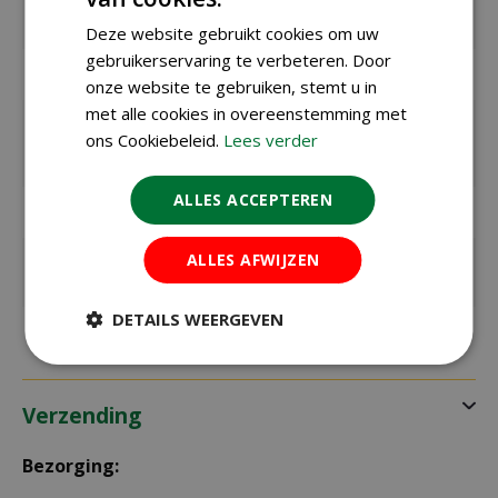
Merk
ECOstyle
Deze website gebruikt cookies om uw
gebruikerservaring te verbeteren. Door
Inhoud
250 gram
onze website te gebruiken, stemt u in
met alle cookies in overeenstemming met
Zaaien /
maart t/m september
ons Cookiebeleid.
Lees verder
planten
buiten
ALLES ACCEPTEREN
Geschikt voor
gazon
ALLES AFWIJZEN
Voldoende
12,5 m²
voor
DETAILS WEERGEVEN
Verzending
Bezorging: