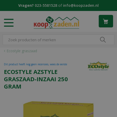
G
Vragen?
023-5581528
of
info@koopzaden.nl
a
n
a
a
r
c
o
n
Ecostyle graszaad
t
e
Dit product heeft nog geen recensies, wees de eerste
n
ECOSTYLE AZSTYLE
t
GRASZAAD-INZAAI 250
GRAM