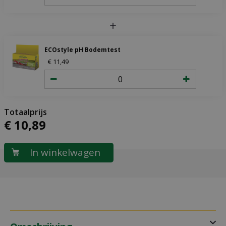
ECOstyle pH Bodemtest
€
11
,
49
€
10
,
89