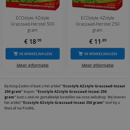
ECOstyle AZstyle
ECOstyle AZstyle
Graszaad-Herstel 500
Graszaad-Herstel 250
gram
gram
€
18
,
99
€
11
,
89
IN WINKELWAGEN
IN WINKELWAGEN
Meer informatie
Meer informatie
Bij KoopZaden.nl kunt u het artikel
"Ecostyle AZstyle Graszaad-Inzaai
250 gram"
kopen.
"Ecostyle AZstyle Graszaad-Inzaai 250
gram"
kunt u snel en gemakkelijk bestellen via onze webshop. Wij leveren
het artikel
"Ecostyle AZstyle Graszaad-Inzaai 250 gram"
snel bij u
thuis af via PostNL.