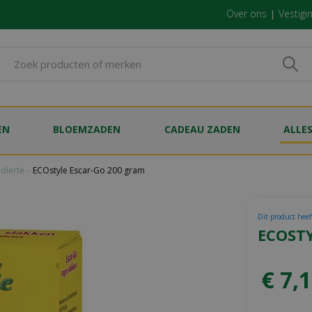
Over ons
Vestigi
EN
BLOEMZADEN
CADEAU ZADEN
ALLE
dierte
ECOstyle Escar-Go 200 gram
Dit product heef
ECOST
€
7
,
1