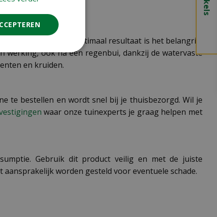
ACCEPTEREN
eschermen. Voor een optimaal resultaat is het belangrijk
un werking, ook na een regenbui, dankzij de watervaste
oenten en kruiden.
e te bestellen en wordt snel bij je thuisbezorgd. Wil je
vestigingen
waar onze tuinexperts je graag helpen met
sumptie. Gebruik dit product veilig en met de juiste
et aansprakelijk worden gesteld voor eventuele schade.