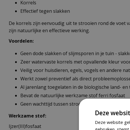
Korrels
Effectief tegen slakken
De korrels zijn eenvoudig uit te strooien rond de voet 
zijn natuurlijke en effectieve werking.
Voordelen:
Geen dode slakken of slijmsporen in je tuin - slak
Zeer watervaste korrels met opvallende kleur voo
Veilig voor huisdieren, egels, vogels en andere na
Werkt zowel preventief als direct probleemoploss
Al jarenlang toegelaten in de biologische land- e
Bevat de natuurlijke werkzame stof ferri fosfaat
Geen wachttijd tussen strooien en oogsten in de 
Deze websit
Werkzame stof:
Deze website geb
Ijzer(III)fosfaat
gebruiken, stemt 