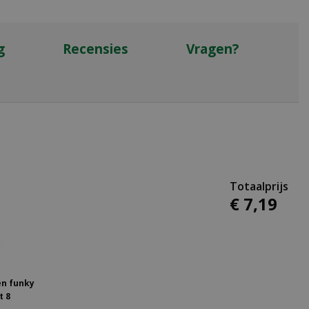
g
Recensies
Vragen?
€
7
,
19
en funky
t 8