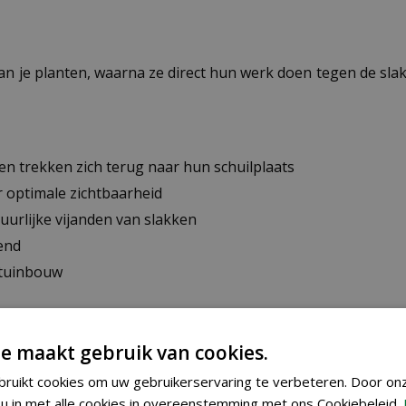
van je planten, waarna ze direct hun werk doen tegen de slak
ken trekken zich terug naar hun schuilplaats
r optimale zichtbaarheid
tuurlijke vijanden van slakken
end
n tuinbouw
moestuin
e maakt gebruik van cookies.
ruikt cookies om uw gebruikerservaring te verbeteren. Door on
u in met alle cookies in overeenstemming met ons Cookiebeleid.