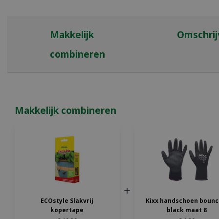
Makkelijk
Omschrij
combineren
Makkelijk combineren
ECOstyle Slakvrij
Kixx handschoen bounc
kopertape
black maat 8