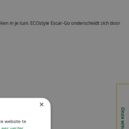
ken in je tuin. ECOstyle Escar-Go onderscheidt zich door
×
Onze winkels
ze website te
Lees verder