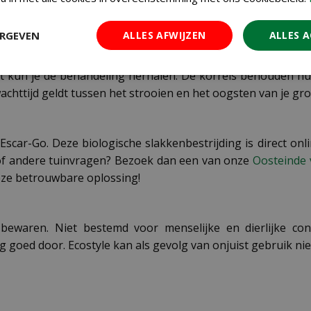
ERGEVEN
ALLES AFWIJZEN
ALLES 
de korrels dun uit rond de voet van de planten die je wilt b
last kun je de behandeling herhalen. De korrels behouden h
wachttijd geldt tussen het strooien en het oogsten van je gr
scar-Go. Deze biologische slakkenbestrijding is direct onlin
t of andere tuinvragen? Bezoek dan een van onze
Oosteinde 
deze betrouwbare oplossing!
 bewaren. Niet bestemd voor menselijke en dierlijke con
 goed door. Ecostyle kan als gevolg van onjuist gebruik ni