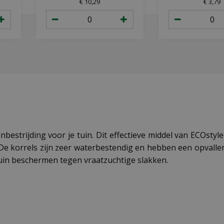
€
10
,
29
€
3
,
79
bestrijding voor je tuin. Dit effectieve middel van ECOsty
 De korrels zijn zeer waterbestendig en hebben een opvalle
tuin beschermen tegen vraatzuchtige slakken.