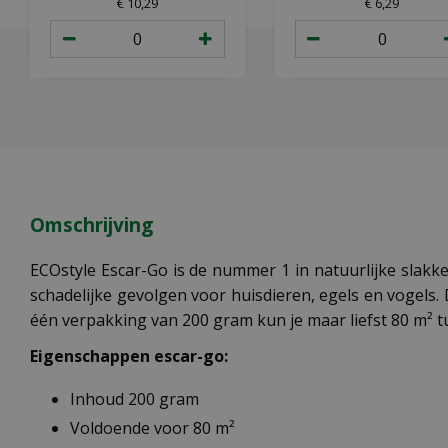
€
10
,
29
€
6
,
29
Omschrijving
ECOstyle Escar-Go is de nummer 1 in natuurlijke slakken
schadelijke gevolgen voor huisdieren, egels en vogels.
één verpakking van 200 gram kun je maar liefst 80 m² 
Eigenschappen escar-go:
Inhoud 200 gram
Voldoende voor 80 m²