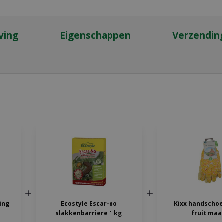
ving
Eigenschappen
Verzendin
ing
Ecostyle Escar-no
Kixx handscho
slakkenbarriere 1 kg
fruit maa