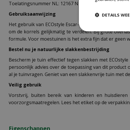
Toelatingsnummer NL: 12167 N
Gebruiksaanwijzing
DETAILS WE
Het gebruik van ECOstyle Escar-Go is eenvoudig. Strooi 
om de korrels gelijkmatig te verdelen. Bij grote over
formule. Voor moestuinen is het extra fijn dat er geen 
Bestel nu je natuurlijke slakkenbestrijding
Bescherm je tuin effectief tegen slakken met ECOstyle E
persoonlijk advies over de toepassing van dit produc
al je tuinvragen. Geniet van een slakkenvrije tuin met 
Veilig gebruik
Vorstvrij, buiten bereik van kinderen en huisdieren
voorzorgsmaatregelen. Lees het etiket op de verpakking
Eigenschappen