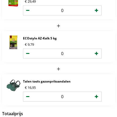
€
29
,
49
ECOstyle AZ-Kalk 5 kg
€
9
,
79
Talen tools gazonpriksandalen
€
16
,
95