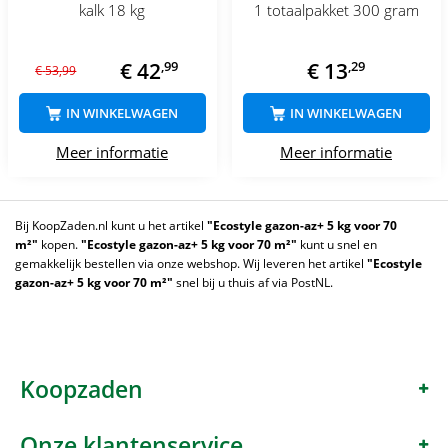
kalk 18 kg
1 totaalpakket 300 gram
€
42
,
99
€
13
,
29
€
53
,
99
IN WINKELWAGEN
IN WINKELWAGEN
Meer informatie
Meer informatie
Bij KoopZaden.nl kunt u het artikel
"Ecostyle gazon-az+ 5 kg voor 70
m²"
kopen.
"Ecostyle gazon-az+ 5 kg voor 70 m²"
kunt u snel en
gemakkelijk bestellen via onze webshop. Wij leveren het artikel
"Ecostyle
gazon-az+ 5 kg voor 70 m²"
snel bij u thuis af via PostNL.
Koopzaden
Onze klantenservice