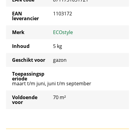
EAN
1103172
leverancier
Merk
ECOstyle
Inhoud
5 kg
Geschikt voor
gazon
Toepassingsp
eriode
maart t/m juni, juni t/m september
Voldoende
70 m²
voor