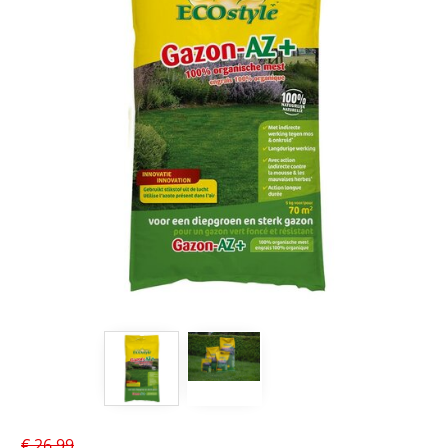
€
26
,
99