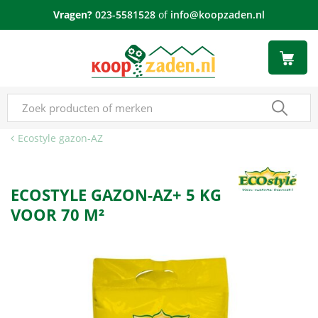
G
Vragen?
023-5581528
of
info@koopzaden.nl
a
n
a
a
r
c
o
n
Ecostyle gazon-AZ
t
e
n
ECOSTYLE GAZON-AZ+ 5 KG
t
VOOR 70 M²