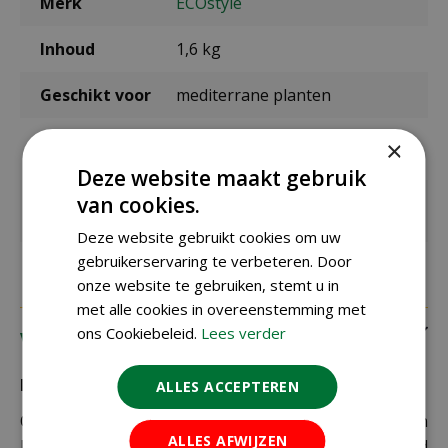
Merk
ECOstyle
Inhoud
1,6 kg
Geschikt voor
mediterrane planten
Toepassingsp
maart t/m juni, juli t/m oktober
×
eriode
Deze website maakt gebruik
van cookies.
Voldoende
50 planten
voor
Deze website gebruikt cookies om uw
gebruikerservaring te verbeteren. Door
onze website te gebruiken, stemt u in
met alle cookies in overeenstemming met
ons Cookiebeleid.
Lees verder
Verzending
Bezorging:
ALLES ACCEPTEREN
Om uw bestelling goed en veilig bij u thuis te laten
ALLES AFWIJZEN
bezorgen maken wij gebruik van PostNL. De levertijd