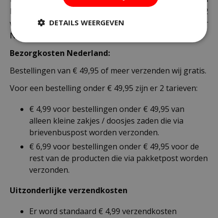
bedraagt doorgaans tussen de 1 en 2
DETAILS WEERGEVEN
werkdagen. Deze bezorgtijd geldt zowel voor
Nederland als België.
Bezorgkosten Nederland:
Bestellingen van € 49,95 of meer verzenden wij gratis.
Voor een bestelling onder € 49,95 zijn er 2 tarieven:
€ 4,99 voor bestellingen onder € 49,95 van
alleen kleine zakjes / doosjes zaden die via
brievenbuspost worden verzonden.
€ 6,99 voor bestellingen onder € 49,95 voor de
rest van de producten die via pakketpost worden
verzonden.
Uitzonderlijke verzendkosten
Er word standaard € 4,99 verzendkosten