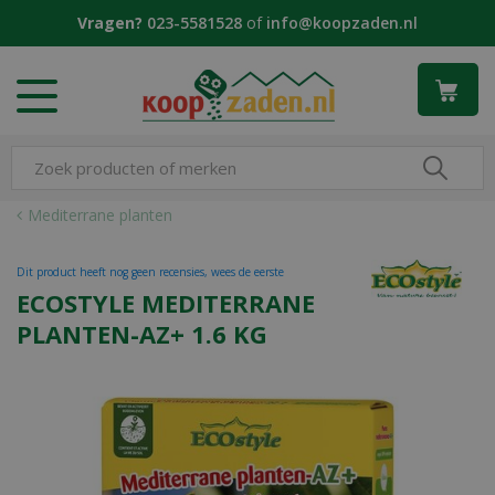
G
Vragen?
023-5581528
of
info@koopzaden.nl
a
n
a
a
r
c
o
n
Mediterrane planten
t
e
Dit product heeft nog geen recensies, wees de eerste
n
ECOSTYLE MEDITERRANE
t
PLANTEN-AZ+ 1.6 KG