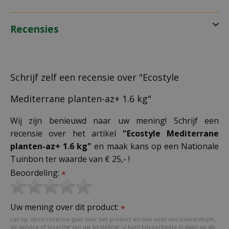
Recensies
Schrijf zelf een recensie over "Ecostyle
Mediterrane planten-az+ 1.6 kg"
Wij zijn benieuwd naar uw mening! Schrijf een
recensie over het artikel
"Ecostyle Mediterrane
planten-az+ 1.6 kg"
en maak kans op een Nationale
Tuinbon ter waarde van € 25,- !
Beoordeling:
*
Uw mening over dit product:
*
Let op: deze recensie gaat over het product en niet over ons tuincentrum,
de service of levering van uw bestelling. U kunt bijvoorbeeld in gaan op de