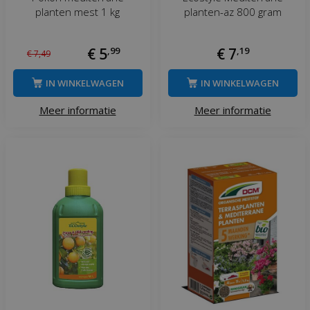
planten mest 1 kg
planten-az 800 gram
€
5
,
99
€
7
,
19
€
7
,
49
IN WINKELWAGEN
IN WINKELWAGEN
Meer informatie
Meer informatie