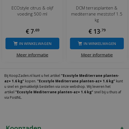
ECOstyle citrus & olijf
DCM terrasplanten &
voeding 500 ml
mediterrane meststof 1.5
kg
€
7
,
69
€
13
,
79
IN WINKELWAGEN
IN WINKELWAGEN
Meer informatie
Meer informatie
Bij KoopZaden.nl kunt u het artikel
"Ecostyle Mediterrane planten-
az+ 1.6 kg"
kopen.
"Ecostyle Mediterrane planten-az+ 1.6 kg"
kunt
u snel en gemakkelijk bestellen via onze webshop. Wij leveren het
artikel
"Ecostyle Mediterrane planten-az+ 1.6 kg"
snel bij u thuis af
via PostNL.
Koopzaden