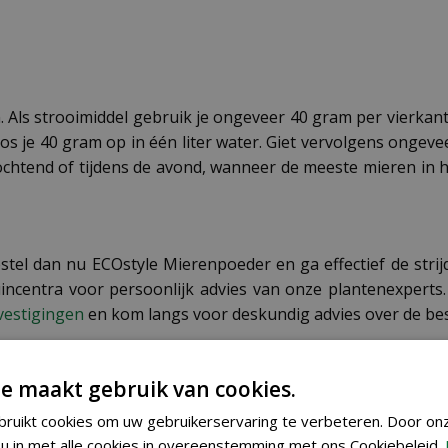
Als strooimiddel gebruik je ongeveer 40 gram per vierkant
os je 40 gram op in één liter water. Giet vervolgens ongeveer
ochtend of tijdens de avond, wanneer de meeste mieren in h
estel dan nu ECOstyle Mierenpoeder en ga effectief de str
incentra voor persoonlijk advies van onze plantenexperts.
vestigingen
en kom langs voor deskundig advies over de bes
e maakt gebruik van cookies.
 bewaren. Niet bestemd voor menselijke en dierlijke con
 goed door. Ecostyle kan als gevolg van onjuist gebruik ni
ruikt cookies om uw gebruikerservaring te verbeteren. Door on
u in met alle cookies in overeenstemming met ons Cookiebeleid.