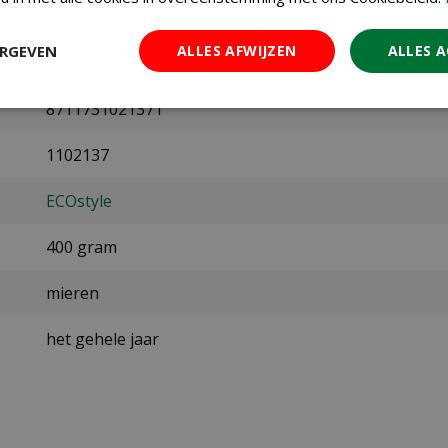
ERGEVEN
ALLES AFWIJZEN
ALLES 
8711731021371
1102137
ECOstyle
400 gram
mieren
het gehele jaar