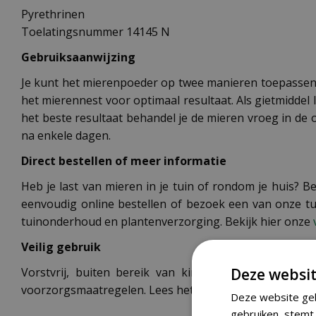
Pyrethrinen
Toelatingsnummer 14145 N
Gebruiksaanwijzing
Je kunt het mierenpoeder op twee manieren toepassen. 
het mierennest voor optimaal resultaat. Als gietmiddel l
het beste resultaat behandel je de mieren vroeg in de 
na enkele dagen.
Direct bestellen of meer informatie
Heb je last van mieren in je tuin of rondom je huis? B
eenvoudig online bestellen of bezoek een van onze tu
tuinonderhoud en plantenverzorging. Bekijk hier onze
Veilig gebruik
Deze websit
Vorstvrij, buiten bereik van kinderen en huisdieren
voorzorgsmaatregelen. Lees het etiket op de verpakking
Deze website geb
gebruiken, stemt 