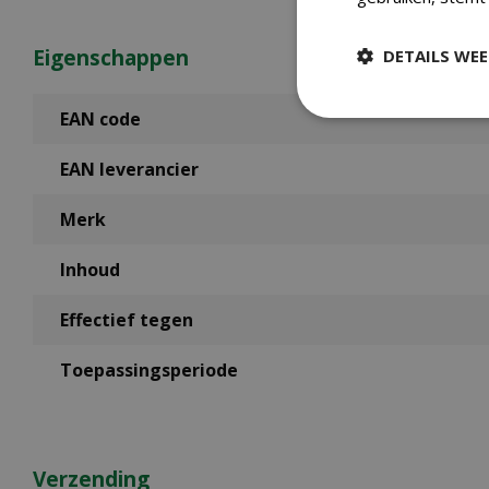
Eigenschappen
DETAILS WE
EAN code
EAN leverancier
Merk
Inhoud
Effectief tegen
Toepassingsperiode
Verzending