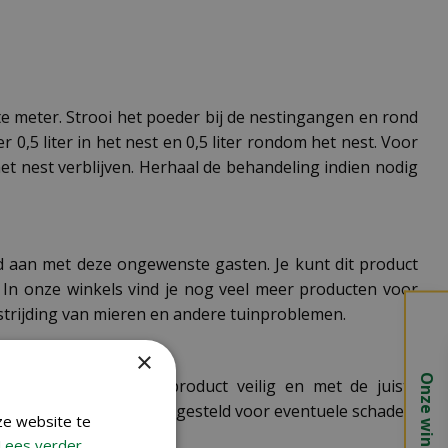
e meter. Strooi het poeder bij de nestingangen en rond
 0,5 liter in het nest en 0,5 liter rondom het nest. Voor
et nest verblijven. Herhaal de behandeling indien nodig
ijd aan met deze ongewenste gasten. Je kunt dit product
 In onze winkels vind je nog veel meer producten voor
trijding van mieren en andere tuinproblemen.
×
Onze winkels
sumptie. Gebruik dit product veilig en met de juiste
et aansprakelijk worden gesteld voor eventuele schade.
ze website te
Lees verder