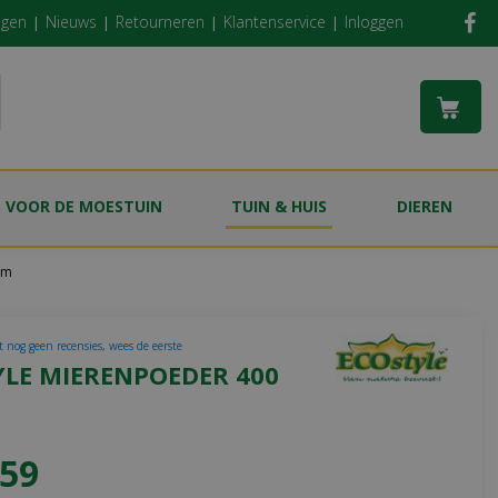
ngen
Nieuws
Retourneren
Klantenservice
Inloggen
S VOOR DE MOESTUIN
TUIN & HUIS
DIEREN
am
t nog geen recensies, wees de eerste
YLE MIERENPOEDER 400
59