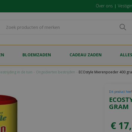
Over ons
Vestigi
EN
BLOEMZADEN
CADEAU ZADEN
ALLE
estrijding in de tuin
Ongedierten bestrijden
ECOstyle Mierenpoeder 400 gr
Dit product heef
ECOST
GRAM
€
17
,