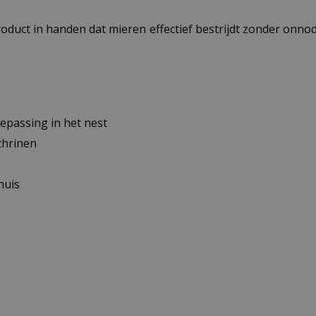
uct in handen dat mieren effectief bestrijdt zonder onnodi
oepassing in het nest
thrinen
huis