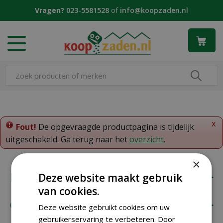
G
Vragen?
023-5581528
of
info@koopzaden.nl
a
n
a
a
r
c
o
n
t
e
x
n
Fout!
De opgevraagde productpagina is tijdelijk
t
uitgeschakeld. Ga terug naar het
overzicht
.
×
Koopzaden
Deze website maakt gebruik
van cookies.
Onze klantenservice
Deze website gebruikt cookies om uw
gebruikerservaring te verbeteren. Door