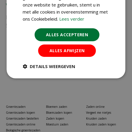
Vragen?
onze website te gebruiken, stemt u in
met alle cookies in overeenstemming met
Neem gerust contact met ons op via
023-
ons Cookiebeleid.
Lees verder
5581528
of
info@koopzaden.nl
ALLES ACCEPTEREN
ALLES AFWIJZEN
DETAILS WEERGEVEN
Groentezaden
Bloemen zaden
Zaden online
Groentezaden kopen
Bloemzaden kopen
Vergeet me nietjes
Groentezaden bestellen
Zaden kopen
Kruiden zaden
Groentezaden online
Moestuin zaden
Kruiden zaden kopen
Biologische groentezaden