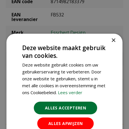
EAN code
8714982183379
EAN
FB532
leverancier
Merk
Esschert Design
×
Kleur
zwart
Deze website maakt gebruik
van cookies.
Geschikt voor
vogels
Deze website gebruikt cookies om uw
gebruikerservaring te verbeteren. Door
Diameter
10,5 cm
onze website te gebruiken, stemt u in
Hoogte
15,6 cm
met alle cookies in overeenstemming met
ons Cookiebeleid.
Lees verder
Materiaal
kunststof, PVC
ALLES ACCEPTEREN
ALLES AFWIJZEN