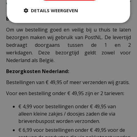
Verzending
DETAILS WEERGEVEN
Bezorging:
Om uw bestelling goed en veilig bij u thuis te laten
bezorgen maken wij gebruik van PostNL. De levertijd
bedraagt doorgaans tussen de 1 en 2
werkdagen. Deze bezorgtijd geldt zowel voor
Nederland als België.
Bezorgkosten Nederland:
Bestellingen van € 49,95 of meer verzenden wij gratis.
Voor een bestelling onder € 49,95 zijn er 2 tarieven:
€ 4,99 voor bestellingen onder € 49,95 van
alleen kleine zakjes / doosjes zaden die via
brievenbuspost worden verzonden.
€ 6,99 voor bestellingen onder € 49,95 voor de