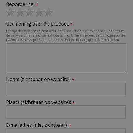
Beoordeling:
*
Uw mening over dit product:
*
Let op: deze recensie gaat over het product en niet over ons tuincentrum,
de service of levering van uw bestelling. U kunt bijvoorbeeld in gaan op de
kwaliteit van het product, de look & feel en belangrijke eigenschappen.
Naam (zichtbaar op website):
*
Plaats (zichtbaar op website):
*
E-mailadres (niet zichtbaar):
*