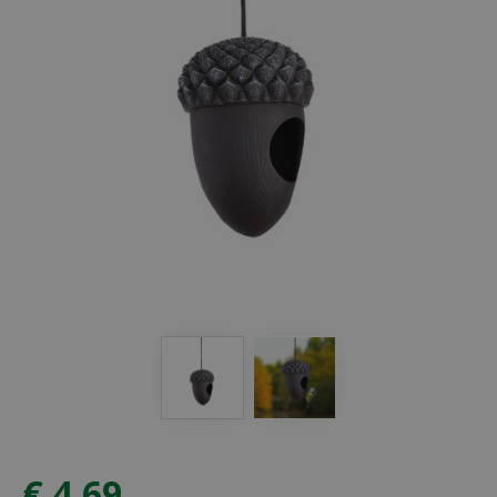
€
4
,
69