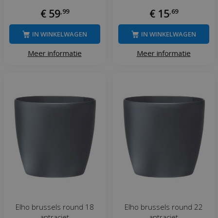
€
59
,
99
€
15
,
69
IN WINKELWAGEN
IN WINKELWAGEN
Meer informatie
Meer informatie
Elho brussels round 18
Elho brussels round 22
antraciet
antraciet