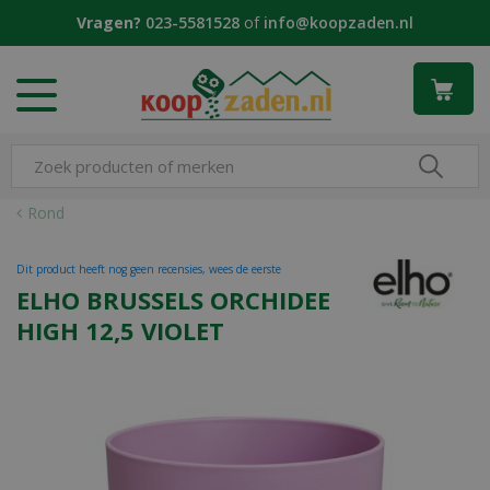
G
Vragen?
023-5581528
of
info@koopzaden.nl
a
n
a
a
r
c
o
n
Rond
t
e
Dit product heeft nog geen recensies, wees de eerste
n
ELHO BRUSSELS ORCHIDEE
t
HIGH 12,5 VIOLET