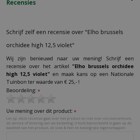
Recensies
Schrijf zelf een recensie over "Elho brussels
orchidee high 12,5 violet"
Wij zijn benieuwd naar uw mening! Schrijf een
recensie over het artikel
"Elho brussels orchidee
high 12,5 violet"
en maak kans op een Nationale
Tuinbon ter waarde van € 25,- !
Beoordeling:
*
Uw mening over dit product:
*
Let op: deze recensie gaat over het product en niet over ons tuincentrum,
de service of levering van uw bestelling. U kunt bijvoorbeeld in gaan op de
kwaliteit van het product, de look & feel en belangrijke eigenschappen.