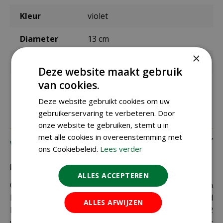
Kleur
violet
Diameter
13 cm
×
Hoogte
16 cm
Deze website maakt gebruik
van cookies.
Materiaal
kunststof
Deze website gebruikt cookies om uw
gebruikerservaring te verbeteren. Door
onze website te gebruiken, stemt u in
met alle cookies in overeenstemming met
Verzending
ons Cookiebeleid.
Lees verder
Bezorging:
ALLES ACCEPTEREN
Om uw bestelling goed en veilig bij u thuis te laten
bezorgen maken wij gebruik van PostNL. De levertijd
ALLES AFWIJZEN
bedraagt doorgaans tussen de 1 en 2
werkdagen. Deze bezorgtijd geldt zowel voor