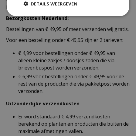
DETAILS WEERGEVEN
Nederland als België.
Bezorgkosten Nederland:
Bestellingen van € 49,95 of meer verzenden wij gratis.
Voor een bestelling onder € 49,95 zijn er 2 tarieven:
€ 4,99 voor bestellingen onder € 49,95 van
alleen kleine zakjes / doosjes zaden die via
brievenbuspost worden verzonden.
€ 6,99 voor bestellingen onder € 49,95 voor de
rest van de producten die via pakketpost worden
verzonden.
Uitzonderlijke verzendkosten
Er word standaard € 4,99 verzendkosten
berekend op planten en producten die buiten de
maximale afmetingen vallen.