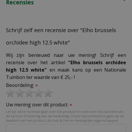
Recensies
Schrijf zelf een recensie over "Elho brussels
orchidee high 12.5 white"
Wij zijn benieuwd naar uw mening! Schrijf een
recensie over het artikel
"Elho brussels orchidee
high 12.5 white"
en maak kans op een Nationale
Tuinbon ter waarde van € 25,- !
Beoordeling:
*
Uw mening over dit product:
*
Let op: deze recensie gaat over het product en niet over ons tuincentrum,
de service of levering van uw bestelling. U kunt bijvoorbeeld in gaan op de
kwaliteit van het product, de look & feel en belangrijke eigenschappen.