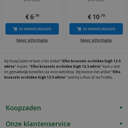
€
6
,
79
€
10
,
79
IN WINKELWAGEN
IN WINKELWAGEN
Meer informatie
Meer informatie
Bij KoopZaden.nl kunt u het artikel
"Elho brussels orchidee high 12.5
white"
kopen.
"Elho brussels orchidee high 12.5 white"
kunt u snel
en gemakkelijk bestellen via onze webshop. Wij leveren het artikel
"Elho
brussels orchidee high 12.5 white"
snel bij u thuis af via PostNL.
Koopzaden
Onze klantenservice