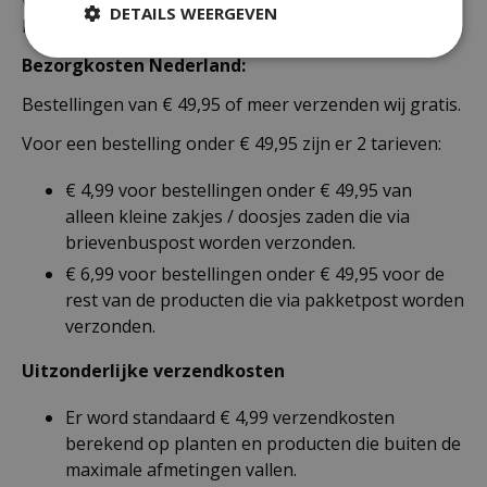
DETAILS WEERGEVEN
Nederland als België.
Bezorgkosten Nederland:
Bestellingen van € 49,95 of meer verzenden wij gratis.
Voor een bestelling onder € 49,95 zijn er 2 tarieven:
€ 4,99 voor bestellingen onder € 49,95 van
alleen kleine zakjes / doosjes zaden die via
brievenbuspost worden verzonden.
€ 6,99 voor bestellingen onder € 49,95 voor de
rest van de producten die via pakketpost worden
verzonden.
Uitzonderlijke verzendkosten
Er word standaard € 4,99 verzendkosten
berekend op planten en producten die buiten de
maximale afmetingen vallen.