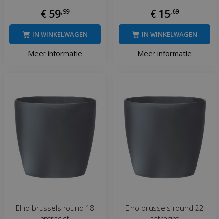
€
59
,
99
€
15
,
69
IN WINKELWAGEN
IN WINKELWAGEN
Meer informatie
Meer informatie
Elho brussels round 18
Elho brussels round 22
antraciet
antraciet