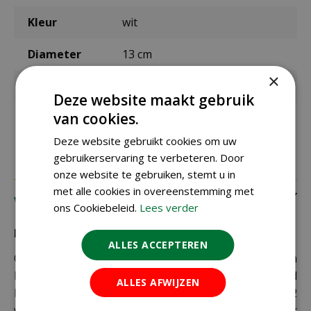
Kleur
wit
Diameter
13 cm
×
Hoogte
16 cm
Deze website maakt gebruik
van cookies.
Materiaal
kunststof
Deze website gebruikt cookies om uw
gebruikerservaring te verbeteren. Door
onze website te gebruiken, stemt u in
met alle cookies in overeenstemming met
Verzending
ons Cookiebeleid.
Lees verder
Bezorging:
ALLES ACCEPTEREN
Om uw bestelling goed en veilig bij u thuis te laten
bezorgen maken wij gebruik van PostNL. De levertijd
ALLES AFWIJZEN
bedraagt doorgaans tussen de 1 en 2
werkdagen. Deze bezorgtijd geldt zowel voor