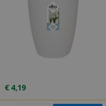
€
4
,
19