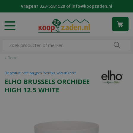
G
Vragen?
023-5581528
of
info@koopzaden.nl
a
n
a
a
r
c
o
n
Rond
t
e
Dit product heeft nog geen recensies, wees de eerste
n
ELHO BRUSSELS ORCHIDEE
t
HIGH 12.5 WHITE