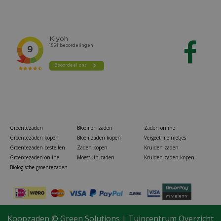
Groentezaden
Bloemen zaden
Zaden online
Groentezaden kopen
Bloemzaden kopen
Vergeet me nietjes
Groentezaden bestellen
Zaden kopen
Kruiden zaden
Groentezaden online
Moestuin zaden
Kruiden zaden kopen
Biologische groentezaden
Koopzaden ©
Green Solutions
|
Tuincentrum Overzicht