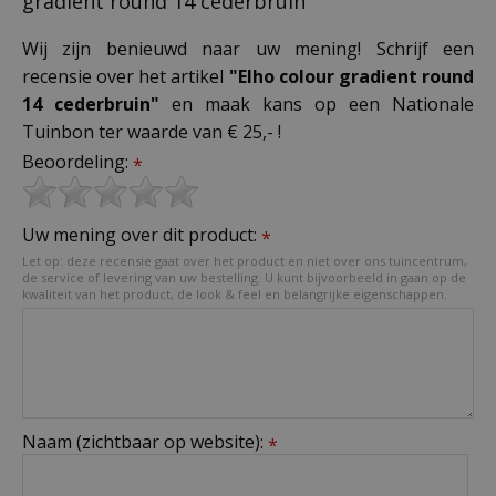
gradient round 14 cederbruin"
Wij zijn benieuwd naar uw mening! Schrijf een
recensie over het artikel
"Elho colour gradient round
14 cederbruin"
en maak kans op een Nationale
Tuinbon ter waarde van € 25,- !
Beoordeling:
*
Uw mening over dit product:
*
Let op: deze recensie gaat over het product en niet over ons tuincentrum,
de service of levering van uw bestelling. U kunt bijvoorbeeld in gaan op de
kwaliteit van het product, de look & feel en belangrijke eigenschappen.
Naam (zichtbaar op website):
*