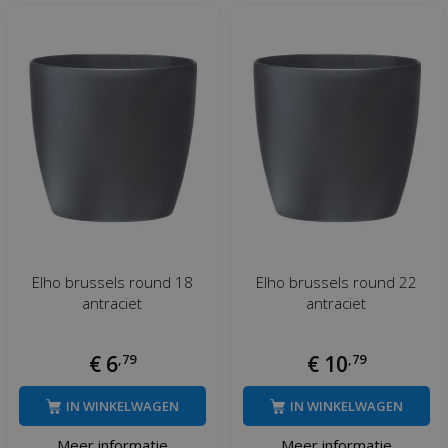
Elho brussels round 18
Elho brussels round 22
antraciet
antraciet
€
6
,
79
€
10
,
79
IN WINKELWAGEN
IN WINKELWAGEN
Meer informatie
Meer informatie