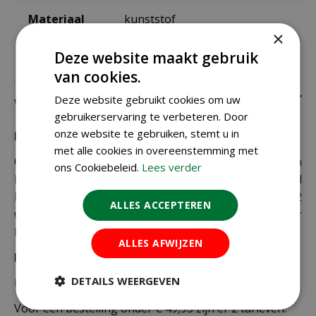
Materiaal
kunststof
×
Deze website maakt gebruik
van cookies.
Deze website gebruikt cookies om uw
Verzending
gebruikerservaring te verbeteren. Door
onze website te gebruiken, stemt u in
Bezorging:
met alle cookies in overeenstemming met
Om uw bestelling goed en veilig bij u thuis te laten
ons Cookiebeleid.
Lees verder
bezorgen maken wij gebruik van PostNL. De levertijd
bedraagt doorgaans tussen de 1 en 2
ALLES ACCEPTEREN
werkdagen. Deze bezorgtijd geldt zowel voor
Nederland als België.
ALLES AFWIJZEN
Bezorgkosten Nederland:
DETAILS WEERGEVEN
Bestellingen van € 49,95 of meer verzenden wij gratis.
Voor een bestelling onder € 49,95 zijn er 2 tarieven: