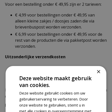
Voor een bestelling onder € 49,95 zijn er 2 tarieven:
€ 4,99 voor bestellingen onder € 49,95 van
alleen kleine zakjes / doosjes zaden die via
brievenbuspost worden verzonden.
€ 6,99 voor bestellingen onder € 49,95 voor de
rest van de producten die via pakketpost worden
verzonden.
Uitzonderlijke verzendkosten
Er word standaard € 4,99 verzendkosten
×
berekend op planten en producten die buiten de
Deze website maakt gebruik
maximale afmetingen vallen.
van cookies.
De juiste verzendkosten worden in de laatste stap van
Deze website gebruikt cookies om uw
de winkelwagen berekend.
gebruikerservaring te verbeteren. Door
onze website te gebruiken, stemt u in
Bezorgkosten overige landen:
met alle cookies in overeenstemming met