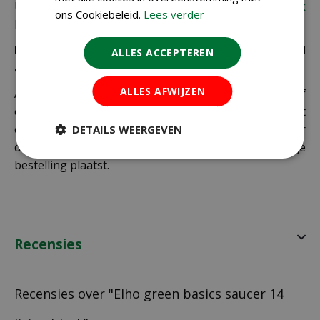
Uiteraard verzenden wij ook buiten Nederland,
bekijk
ons Cookiebeleid.
Lees verder
hier de verzendkosten.
Let op: extra kosten bij niet ophalen of verkeerd
ALLES ACCEPTEREN
adres
ALLES AFWIJZEN
Als je je pakket niet ophaalt bij een PostNL-punt of
een verkeerd afleveradres invult, zijn wij genoodzaakt
extra kosten in rekening te brengen. Controleer
DETAILS WEERGEVEN
daarom altijd goed je adresgegevens voordat je je
bestelling plaatst.
Recensies
Recensies over "Elho green basics saucer 14