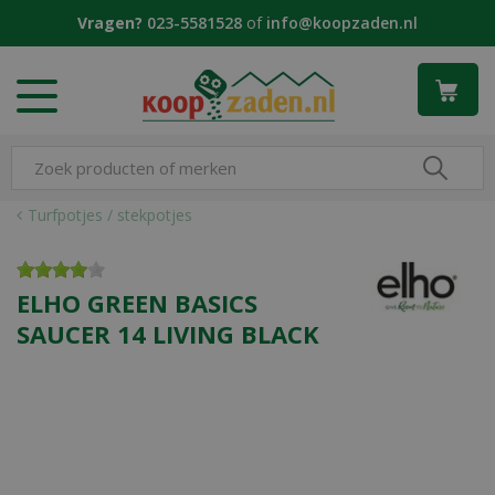
G
Vragen?
023-5581528
of
info@koopzaden.nl
a
n
a
a
r
c
o
n
Turfpotjes / stekpotjes
t
e
n
ELHO GREEN BASICS
t
SAUCER 14 LIVING BLACK