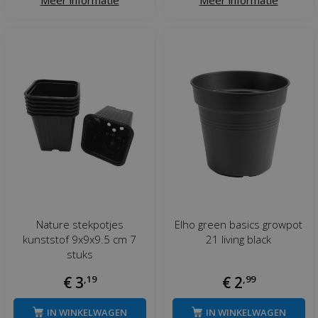
Nature stekpotjes
Elho green basics growpot
kunststof 9x9x9.5 cm 7
21 living black
stuks
€
3
,
19
€
2
,
99
IN WINKELWAGEN
IN WINKELWAGEN